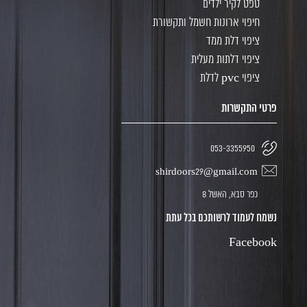
טפט לקיר ילדים
חיפוי ארונות חשמל ותקשורת
ציפוי דלת ממד
ציפוי דלתות מעלית
ציפוי pvc לדלת
פרטי התקשרות
053-3355950
shirdoors29@gmail.com
כפר סבא, האשל 8
נשמח לעמוד לרשותכם בכל עתת
Facebook