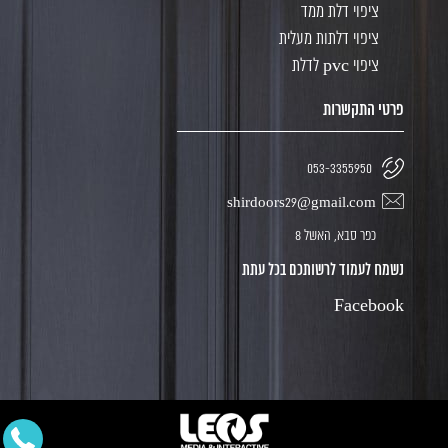
ציפוי דלת ממד
ציפוי דלתות מעלית
ציפוי pvc לדלת
פרטי התקשרות
053-3355950
shirdoors29@gmail.com
כפר סבא, האשל 8
נשמח לעמוד לרשותכם בכל עתת
Facebook