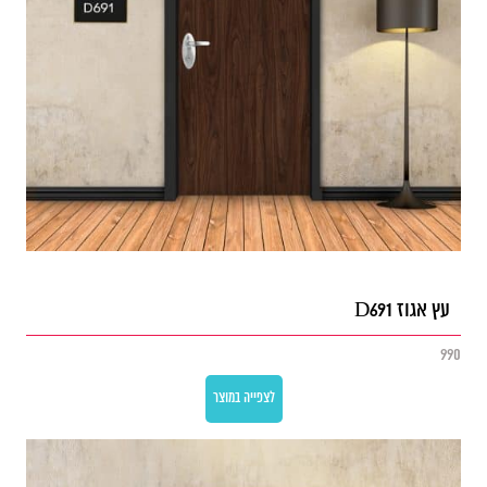
עץ אגוז D691
990
לצפייה במוצר