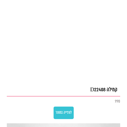
קמילה D22408
990
לצפייה במוצר