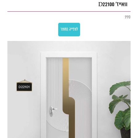
וואייז' D22100
990
לצפייה במוצר