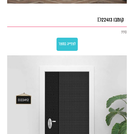
קומבו D22413
990
לצפייה במוצר