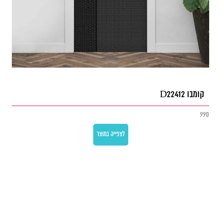
קומבו D22412
990
לצפייה במוצר