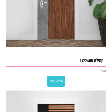
קמילה D22405
990
לצפייה במוצר