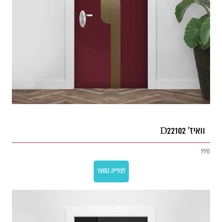
וואיז' D22102
990
לצפייה במוצר