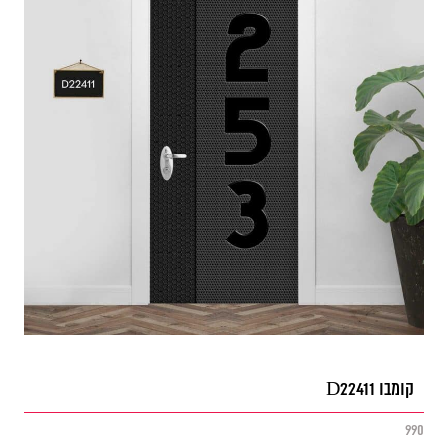
קומבו D22411
990