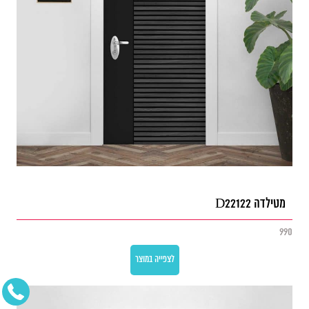
מטילדה D22122
990
לצפייה במוצר