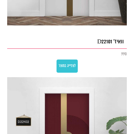
וואיז' D22101
990
לצפייה במוצר