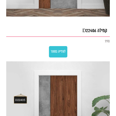
קמילה D22406
990
לצפייה במוצר