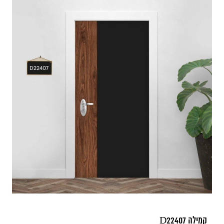
קמילה D22407