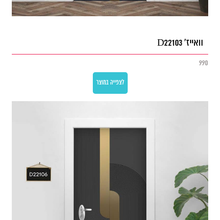
וואייז' D22103
990
לצפייה במוצר