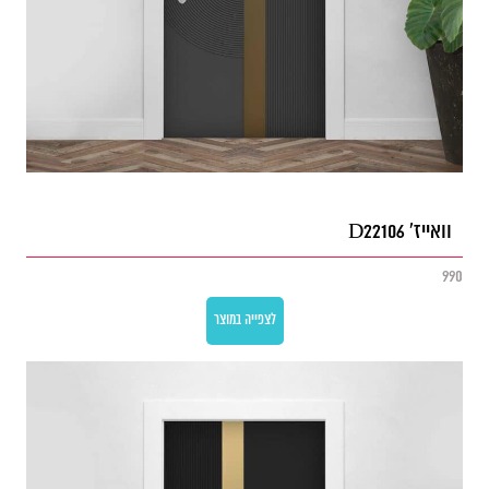
וואייז' D22106
990
לצפייה במוצר