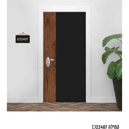
קמילה D22407