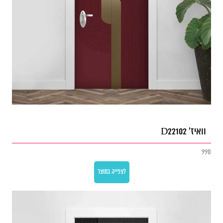
וואיז' D22102
990
לצפייה במוצר