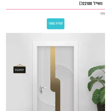
וואייז' D22100
990
לצפייה במוצר