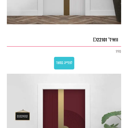
וואיז' D22101
990
לצפייה במוצר