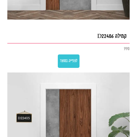
קמילה D22406
990
לצפייה במוצר