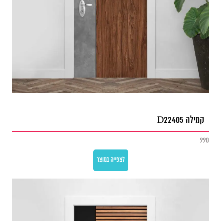
קמילה D22405
990
לצפייה במוצר