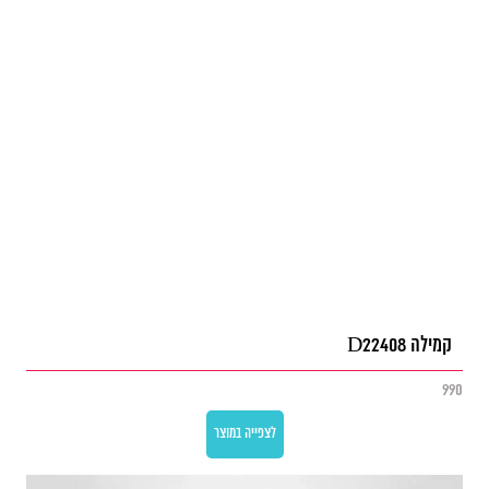
קמילה D22408
990
לצפייה במוצר