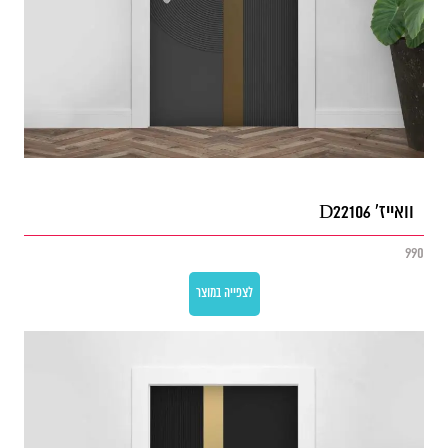
וואייז' D22106
990
לצפייה במוצר