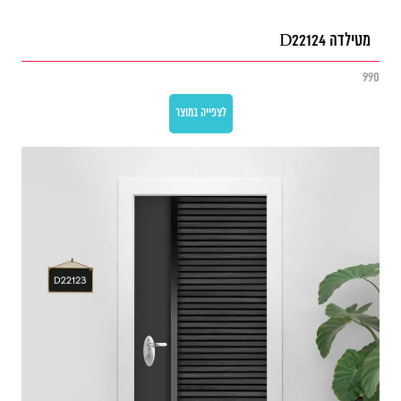
מטילדה D22124
990
לצפייה במוצר