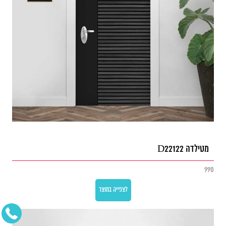
מטילדה D22122
990
לצפייה במוצר