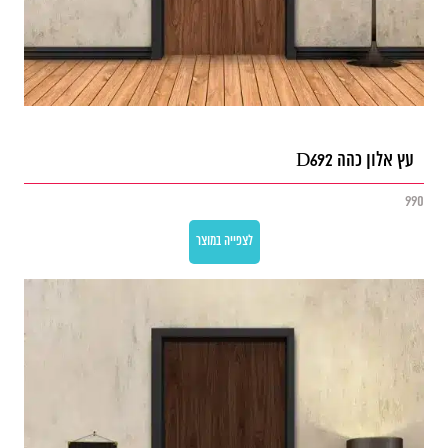
עץ אלון כהה D692
990
לצפייה במוצר