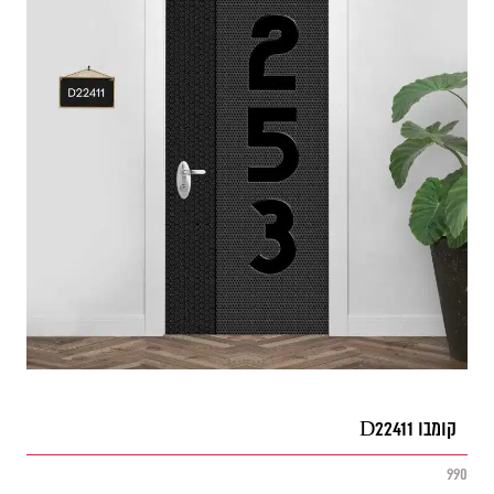
קומבו D22411
990