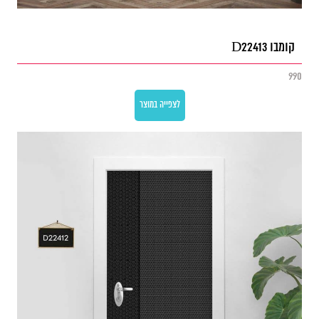
קומבו D22413
990
לצפייה במוצר