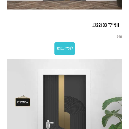
וואייז' D22103
990
לצפייה במוצר