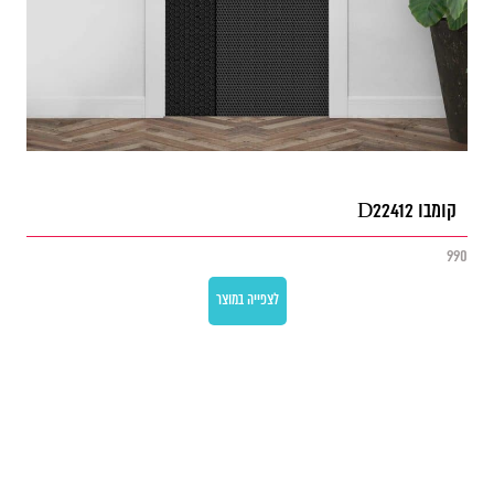
קומבו D22412
990
לצפייה במוצר