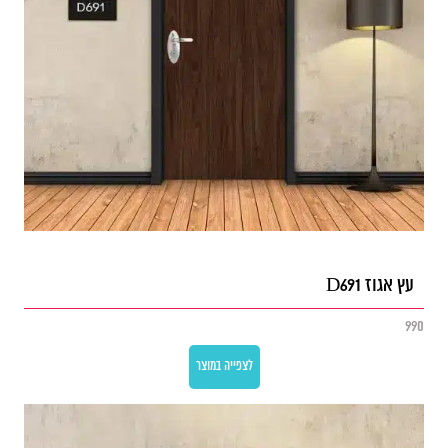
עץ אגוז D691
990
לצפייה במוצר