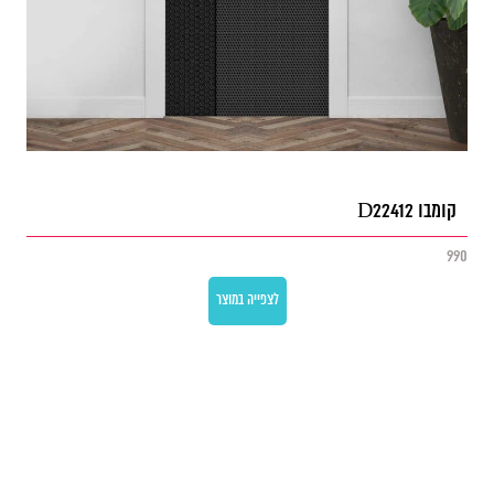
קומבו D22412
990
לצפייה במוצר