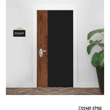
קמילה D22407