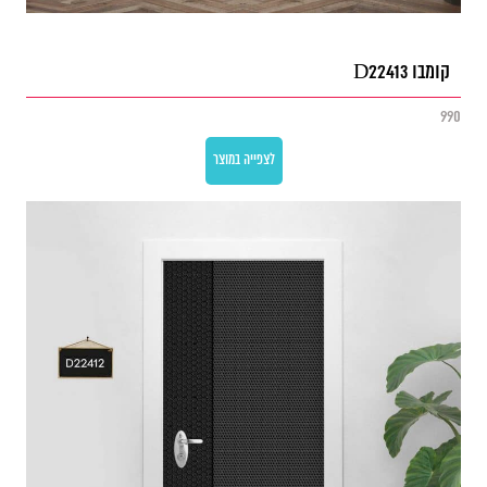
קומבו D22413
990
לצפייה במוצר