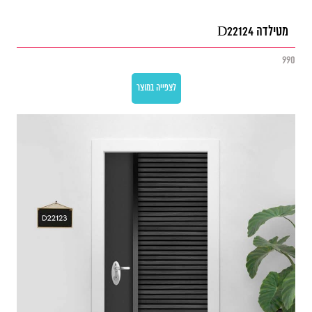
מטילדה D22124
990
לצפייה במוצר