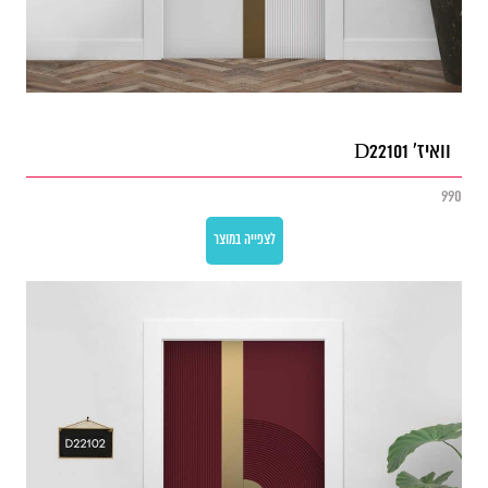
וואיז' D22101
990
לצפייה במוצר