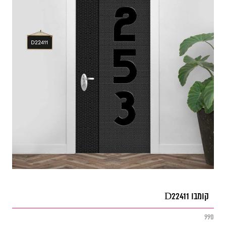
קומבו D22411
990