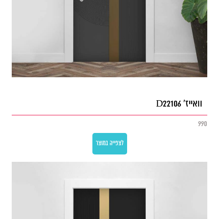
וואייז' D22106
990
לצפייה במוצר