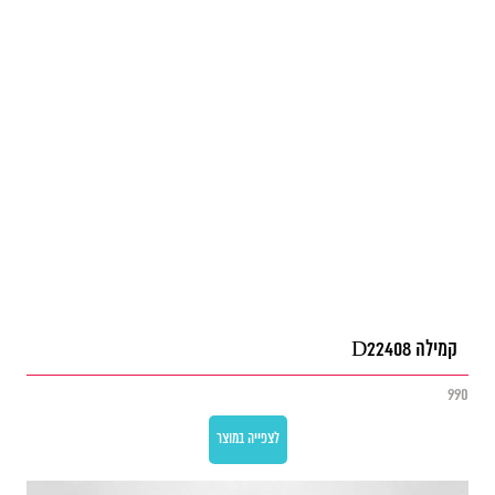
קמילה D22408
990
לצפייה במוצר