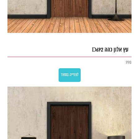
עץ אלון כהה D692
990
לצפייה במוצר