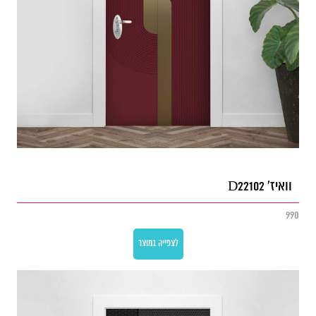
וואיז' D22102
990
לצפייה במוצר