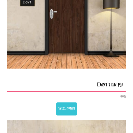
עץ אגוז D691
990
לצפייה במוצר