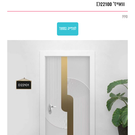
וואייז' D22100
990
לצפייה במוצר