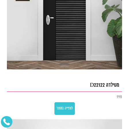
מטילדה D22122
990
לצפייה במוצר