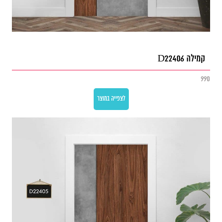
קמילה D22406
990
לצפייה במוצר