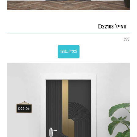
וואייז' D22103
990
לצפייה במוצר