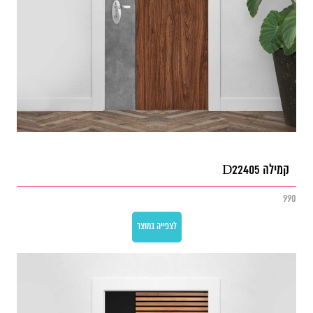
קמילה D22405
990
לצפייה במוצר