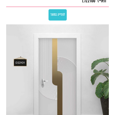
וואייז' D22100
לצפייה במוצר