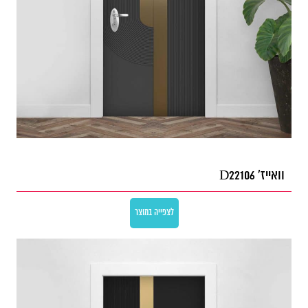
וואייז' D22106
לצפייה במוצר