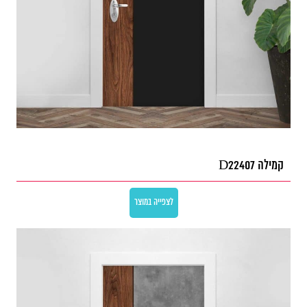
קמילה D22407
לצפייה במוצר