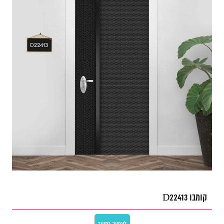
קומבו D22413