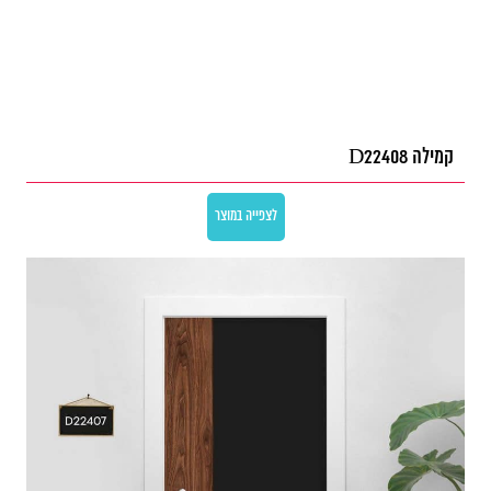
קמילה D22408
לצפייה במוצר