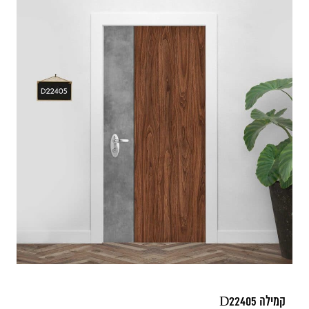
קמילה D22405