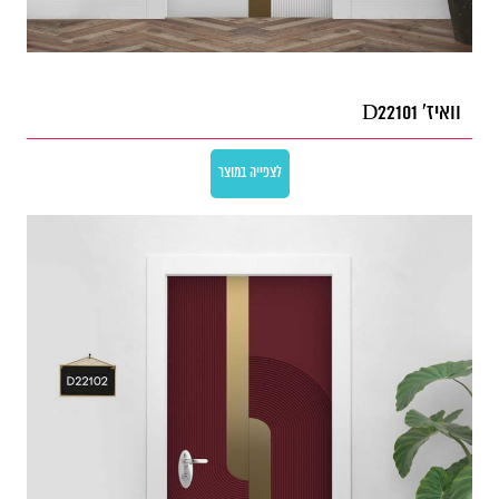
וואיז' D22101
לצפייה במוצר