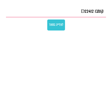
קומבו D22412
לצפייה במוצר