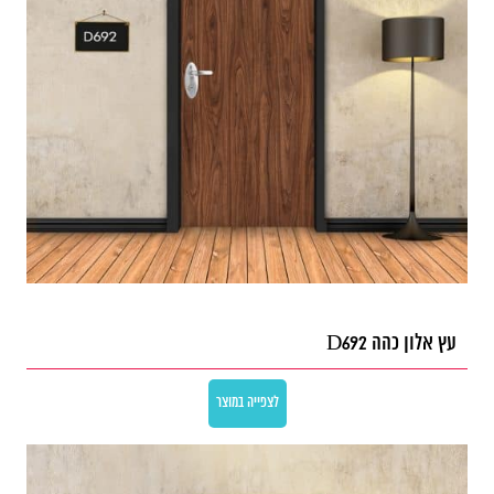
עץ אלון כהה D692
לצפייה במוצר