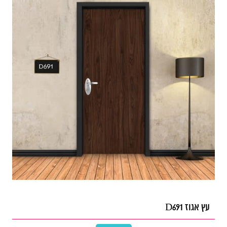
עץ אגוז D691