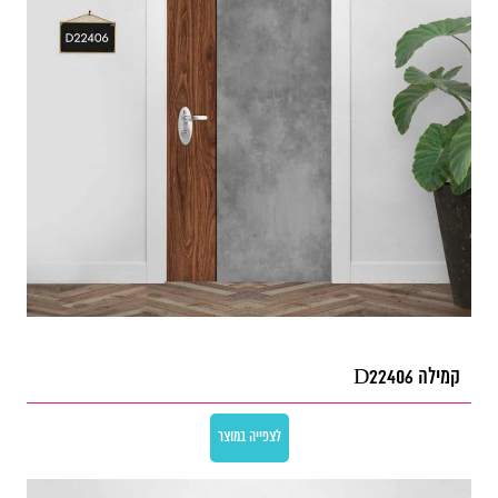
קמילה D22406
לצפייה במוצר