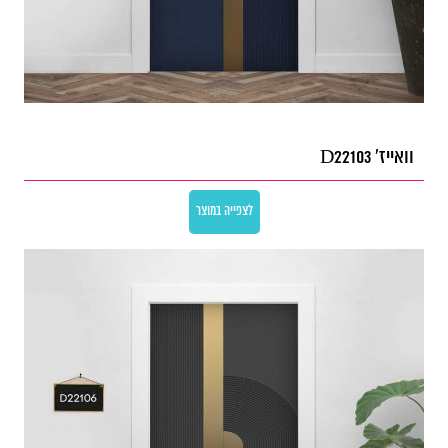
וואייז' D22103
לצפייה במוצר