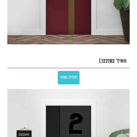
וואיז' D22102
לצפייה במוצר