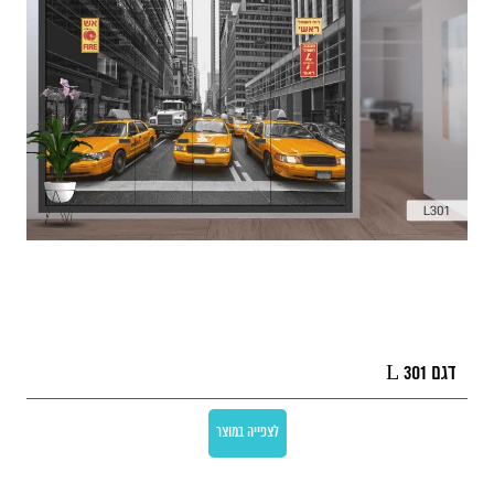
דגם L 301
לצפייה במוצר