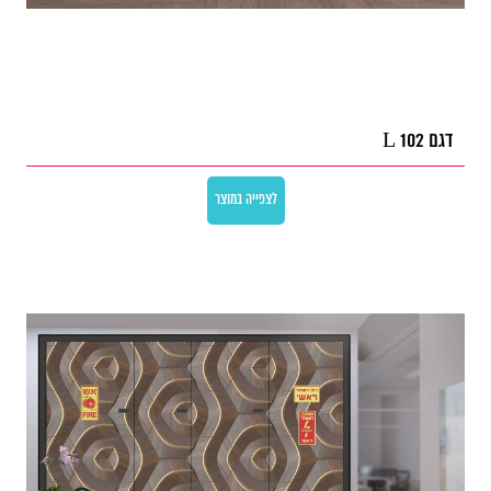
דגם L 102
לצפייה במוצר