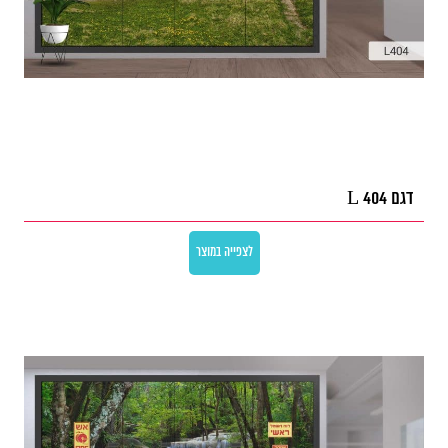
דגם L 404
לצפייה במוצר