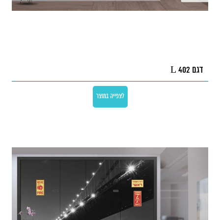
דגם L 402
לצפייה במוצר