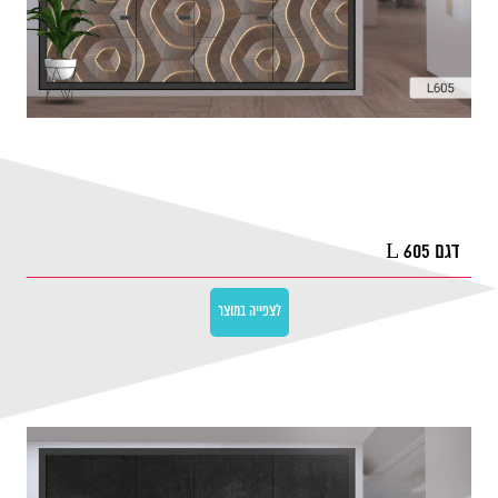
דגם L 605
לצפייה במוצר