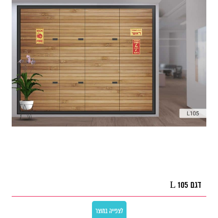
דגם L 105
לצפייה במוצר