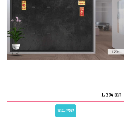
דגם L 204
לצפייה במוצר