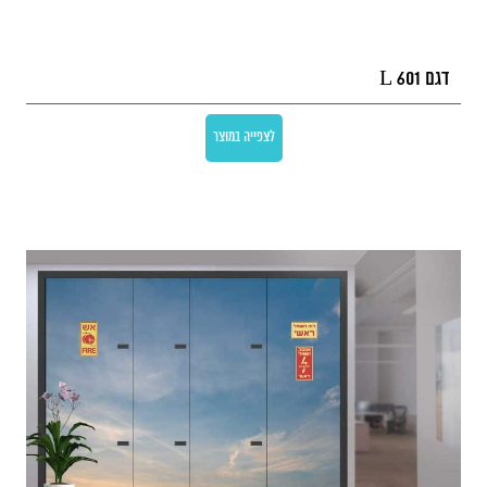
דגם L 601
לצפייה במוצר