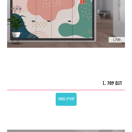
דגם L 709
לצפייה במוצר