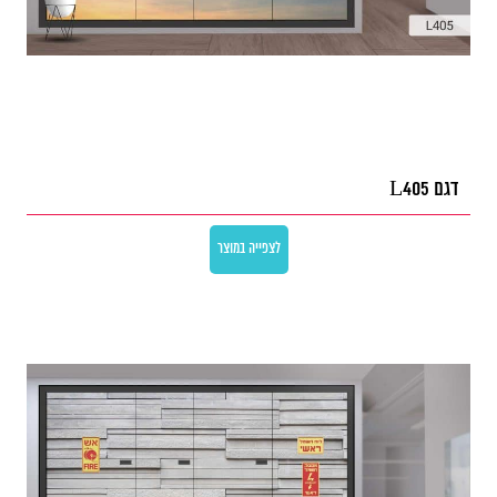
דגם L405
לצפייה במוצר