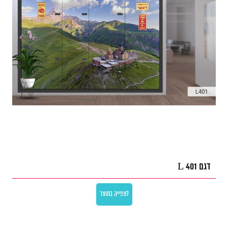
דגם L 401
לצפייה במוצר