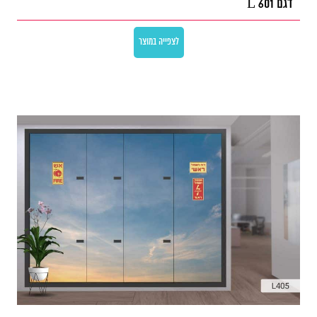
דגם L 601
לצפייה במוצר