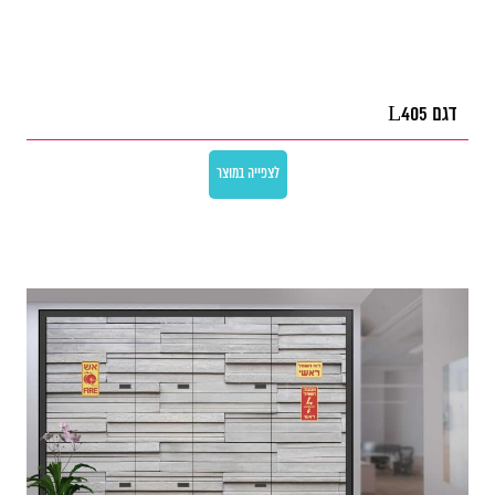
דגם L405
לצפייה במוצר