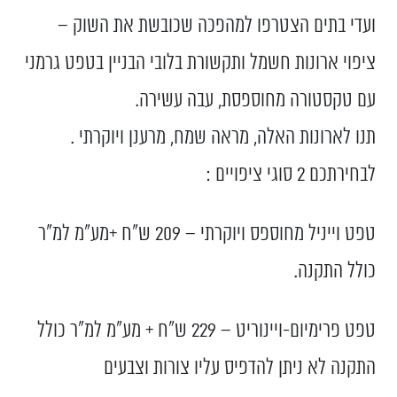
ועדי בתים הצטרפו למהפכה שכובשת את השוק –
ציפוי ארונות חשמל ותקשורת בלובי הבניין בטפט גרמני
עם טקסטורה מחוספסת, עבה עשירה.
תנו לארונות האלה, מראה שמח, מרענן ויוקרתי .
לבחירתכם 2 סוגי ציפויים :
טפט וייניל מחוספס ויוקרתי – 209 ש"ח +מע"מ למ"ר
כולל התקנה.
טפט פרימיום-ויינוריט – 229 ש"ח + מע"מ למ"ר כולל
התקנה לא ניתן להדפיס עליו צורות וצבעים