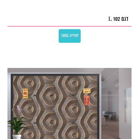
דגם L 102
לצפייה במוצר