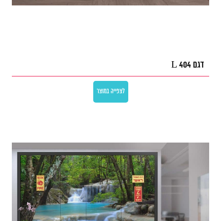
דגם L 404
לצפייה במוצר