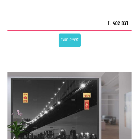
דגם L 402
לצפייה במוצר