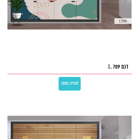
דגם L 709
לצפייה במוצר