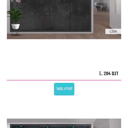
דגם L 204
לצפייה במוצר