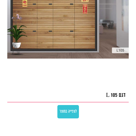
דגם L 105
לצפייה במוצר