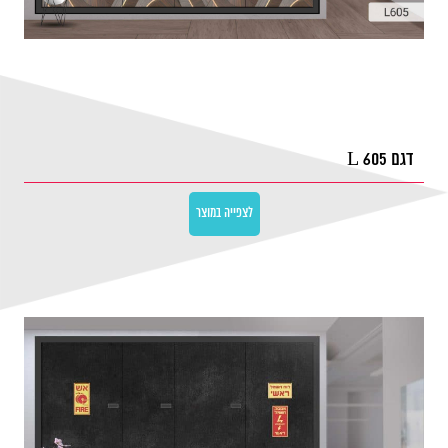
דגם L 605
לצפייה במוצר