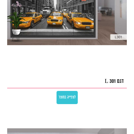
דגם L 301
לצפייה במוצר