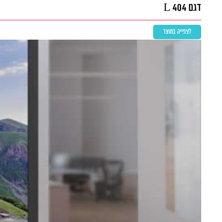
דגם L 404
לצפייה במוצר