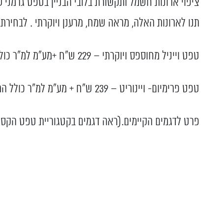
ציפוי ארונות חשמל ותקשורת בלובי הבניין בטפט גרמני
תנו לארונות האלה, מראה שמח, מרענן ויוקרתי . לבחירתכם 2 סוגי ציפויי
טפט וייניל מחוספס ויוקרתי – 229 ש"ח +מע"מ למ"ר כולל התקנה.
טפט פרימיום- ויינוריט – 239 ש"ח + מע"מ למ"ר כולל התקנה לא ניתן להדפיס עליו צורות וצבעים
פרט לדגמים הקיימים.(ראה דגמים בקטגוריית טפט הקסם