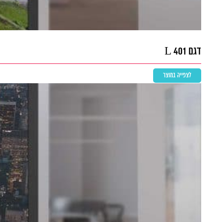
דגם L 401
לצפייה במוצר