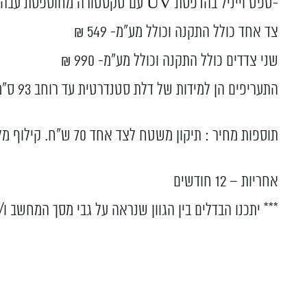
-טפט וייניל בהדפסת UV עם טקסטורה מחוספסת עבה ועשירה. עמיד לרטיבות בלבד.
צד אחד כולל התקנה וכולל מע”מ- 549 ₪
שני צדדים כולל התקנה וכולל מע”מ- 990 ₪
התעריפים הן למידות של דלת סטנדרטית עד רוחב 93 ס”מ ועד לגובה 203 ס”מ עם משטח ציפוי תקין.
תוספות מחיר : תיקון משטח לצד אחד 70 ש"ח. קילוף מלא צד אחד 180 ש"ח.
אחריות – 12 חודשים
*** יתכנו הבדלים בין הגוון שנראה על גבי מסך המחשב ו/