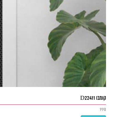
קומבו D22411
990