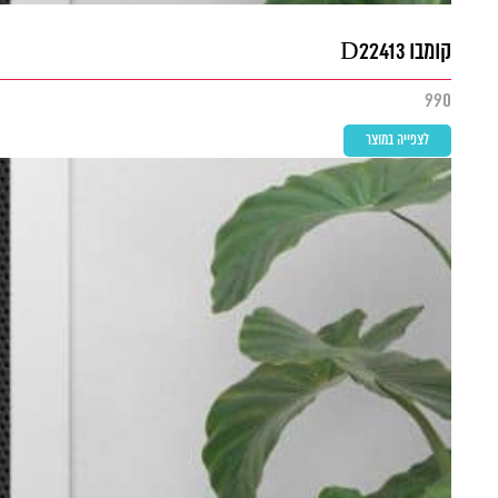
קומבו D22413
990
לצפייה במוצר