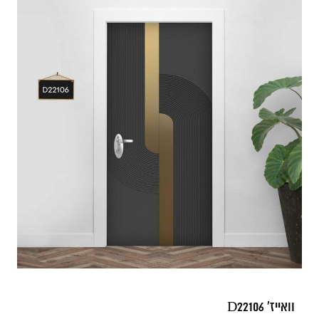
וואייז' D22106