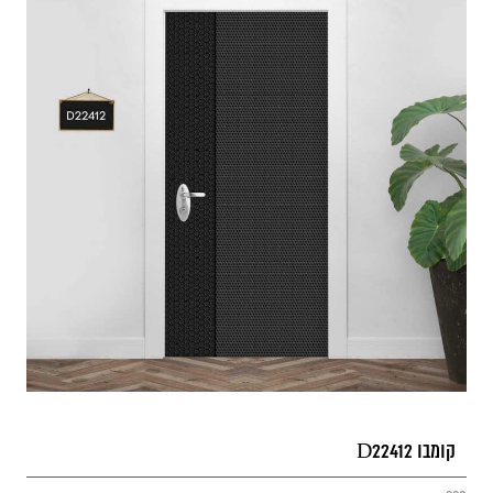
קומבו D22412