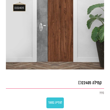
קמילה D22405
990
לצפייה במוצר