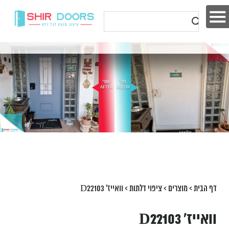
דף הבית
>
מוצרים
>
ציפוי דלתות
>
וואייז' D22103
וואייז' D22103