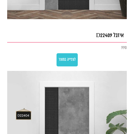
איזבל D22409
990
לצפייה במוצר