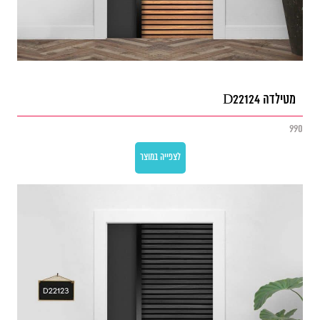
מטילדה D22124
990
לצפייה במוצר