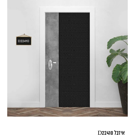
איזבל D22410