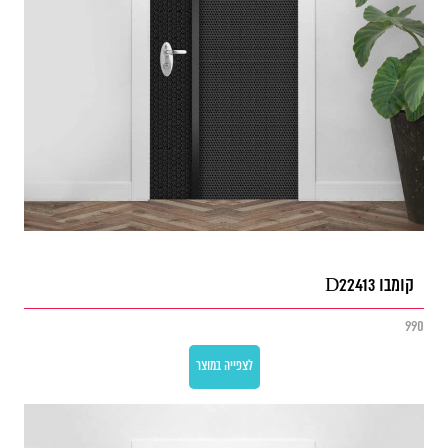
קומבו D22413
990
לצפייה במוצר