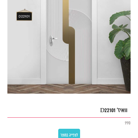
וואיז' D22101
990
לצפייה במוצר