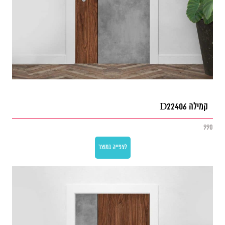
קמילה D22406
990
לצפייה במוצר