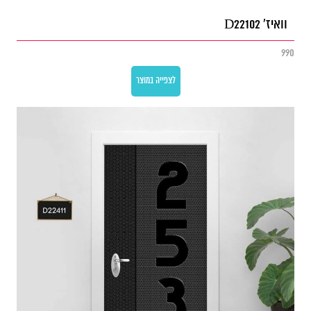
וואיז' D22102
990
לצפייה במוצר