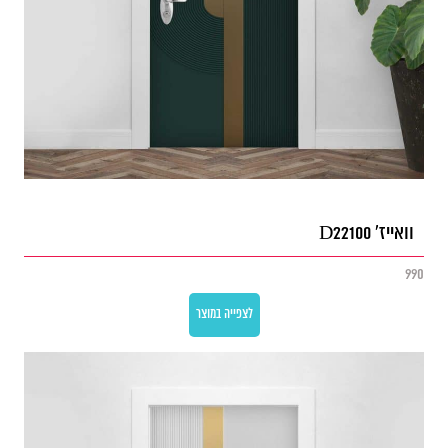
וואייז' D22100
990
לצפייה במוצר