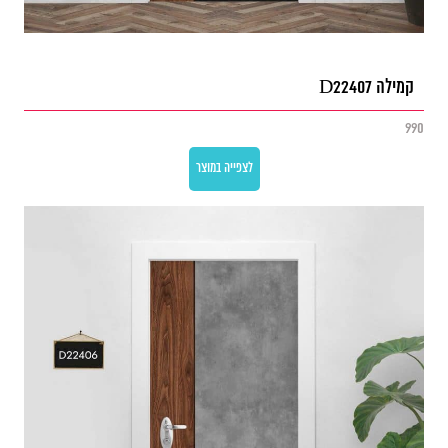
קמילה D22407
990
לצפייה במוצר