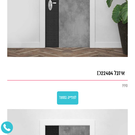
איזבל D22404
990
לצפייה במוצר