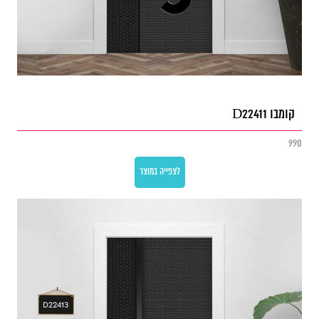
קומבו D22411
990
לצפייה במוצר