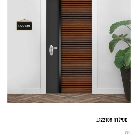
מטילדה D22108
990