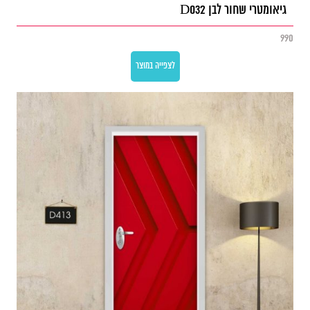
גיאומטרי שחור לבן D032
990
לצפייה במוצר