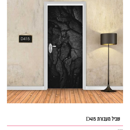
שביל מעבורת D415