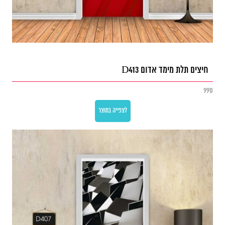
חיצים תלת מימד אדום D413
990
לצפייה במוצר