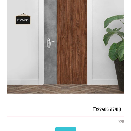
קמילה D22405
990