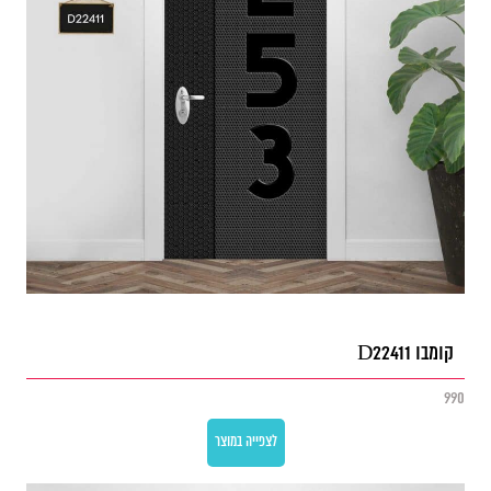
קומבו D22411
990
לצפייה במוצר