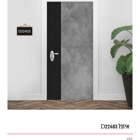
איזבל D22403
990