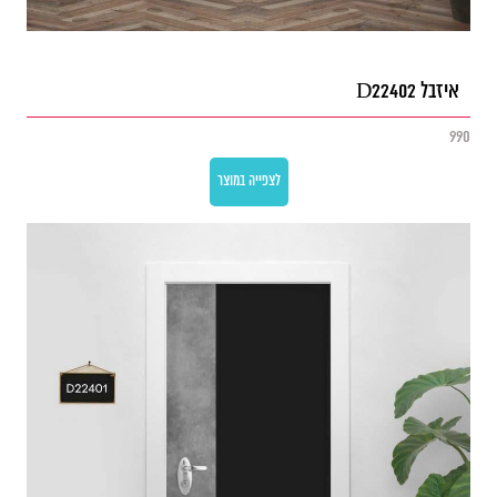
איזבל D22402
990
לצפייה במוצר