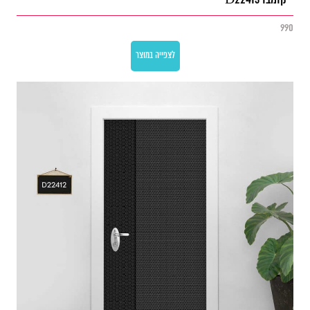
קומבו D22413
990
לצפייה במוצר