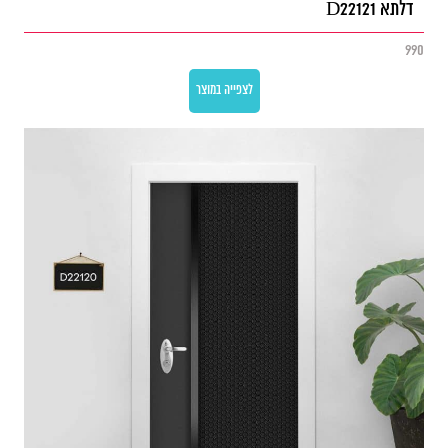
דלתא D22121
990
לצפייה במוצר