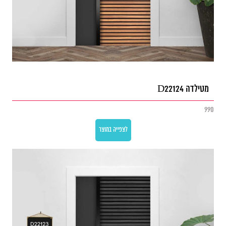
מטילדה D22124
990
לצפייה במוצר