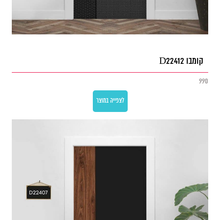
קומבו D22412
990
לצפייה במוצר