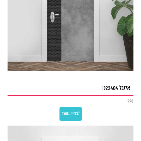
איזבל D22404
990
לצפייה במוצר