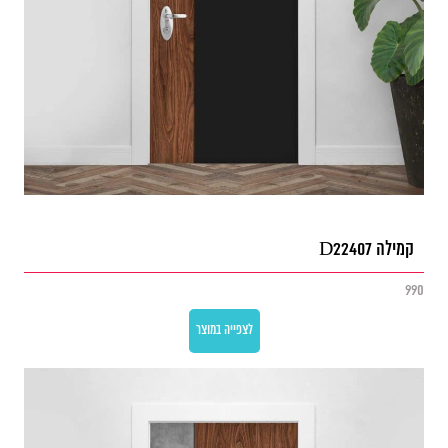
קמילה D22407
990
לצפייה במוצר