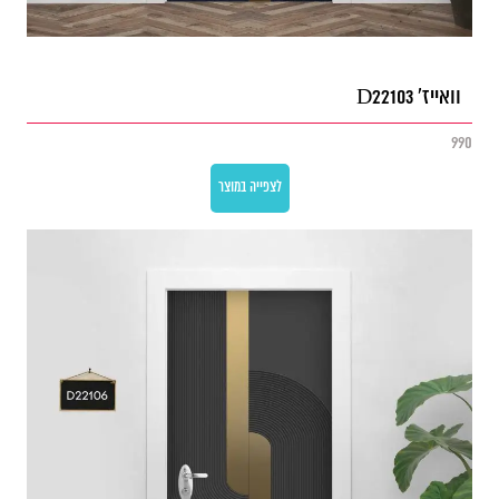
וואייז' D22103
990
לצפייה במוצר