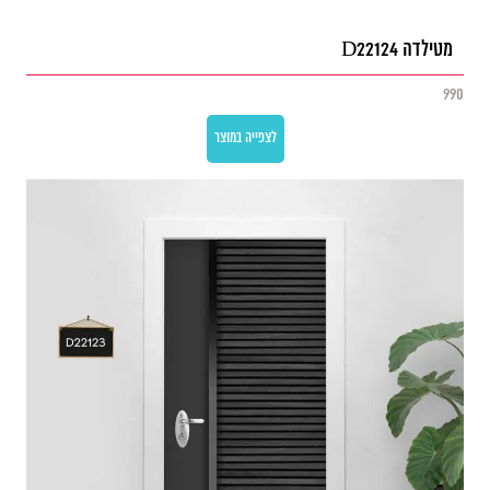
מטילדה D22124
990
לצפייה במוצר