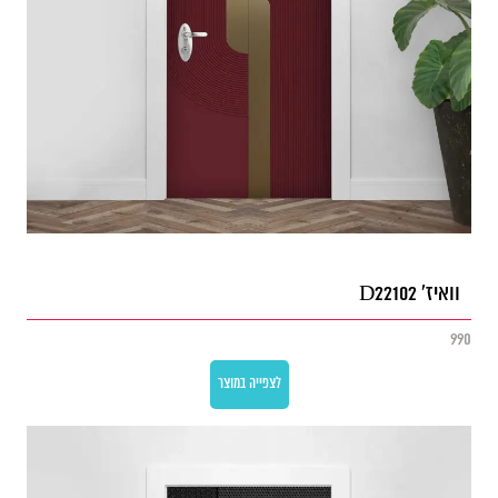
וואיז' D22102
990
לצפייה במוצר