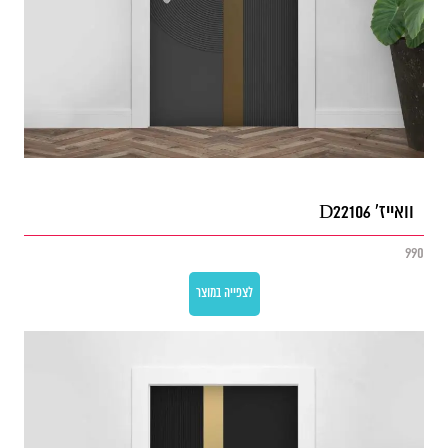
וואייז' D22106
990
לצפייה במוצר