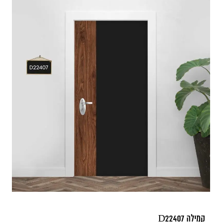
קמילה D22407