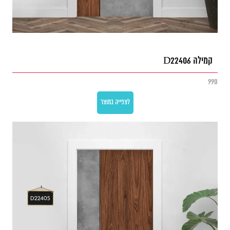
קמילה D22406
990
לצפייה במוצר