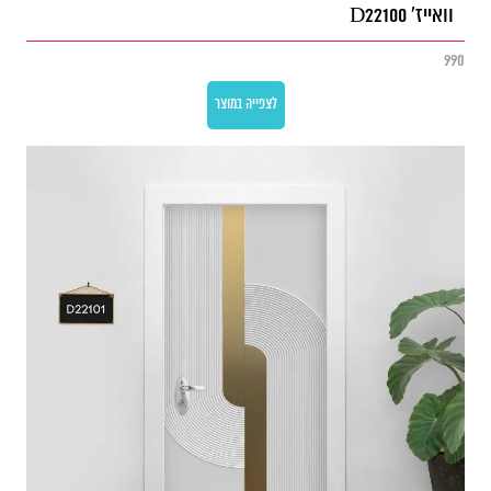
וואייז' D22100
990
לצפייה במוצר