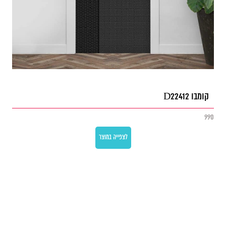
קומבו D22412
990
לצפייה במוצר