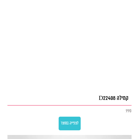
קמילה D22408
990
לצפייה במוצר