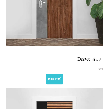
קמילה D22405
990
לצפייה במוצר