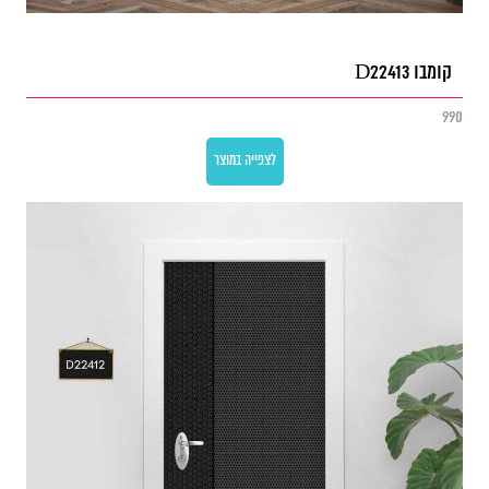
קומבו D22413
990
לצפייה במוצר