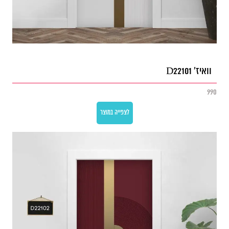
וואיז' D22101
990
לצפייה במוצר