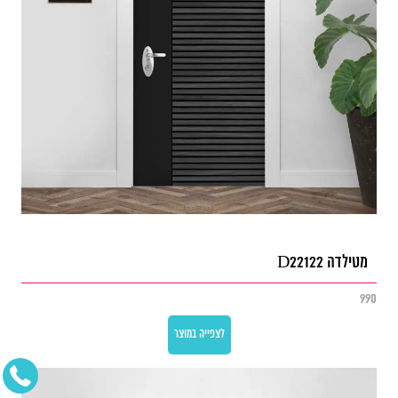
מטילדה D22122
990
לצפייה במוצר