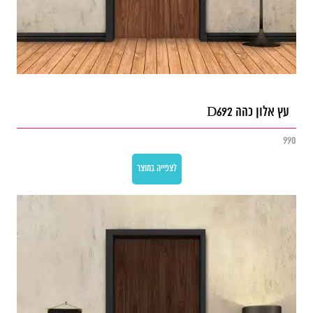
עץ אלון כהה D692
990
לצפייה במוצר