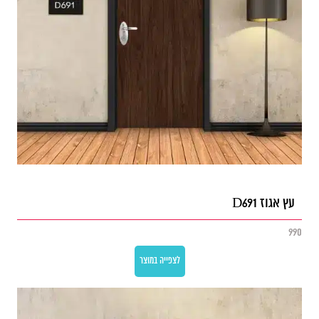
עץ אגוז D691
990
לצפייה במוצר