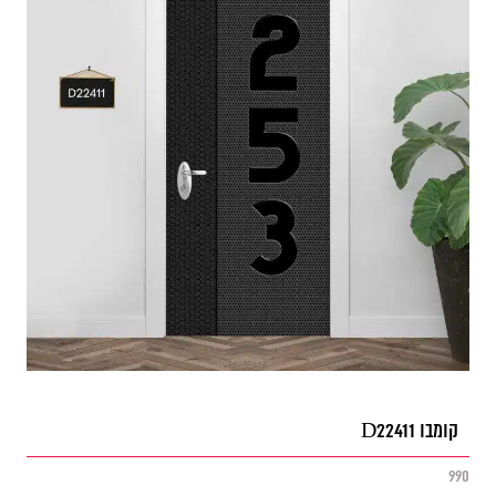
קומבו D22411
990