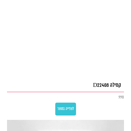
קמילה D22408
990
לצפייה במוצר