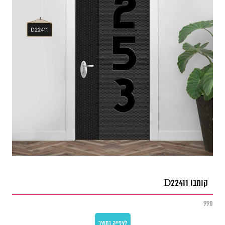
קומבו D22411
990
לצפייה במוצר