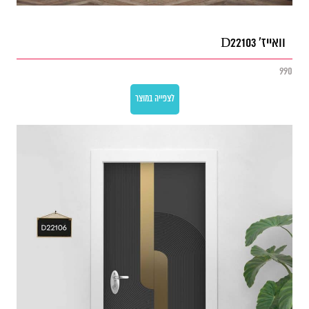
וואייז' D22103
990
לצפייה במוצר