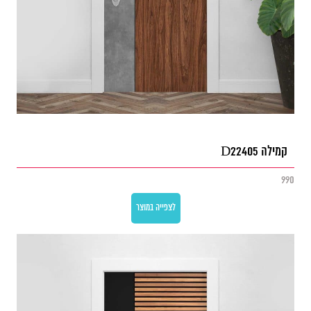
קמילה D22405
990
לצפייה במוצר