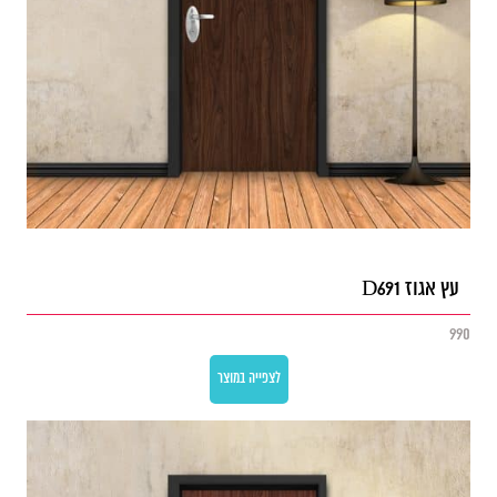
עץ אגוז D691
990
לצפייה במוצר