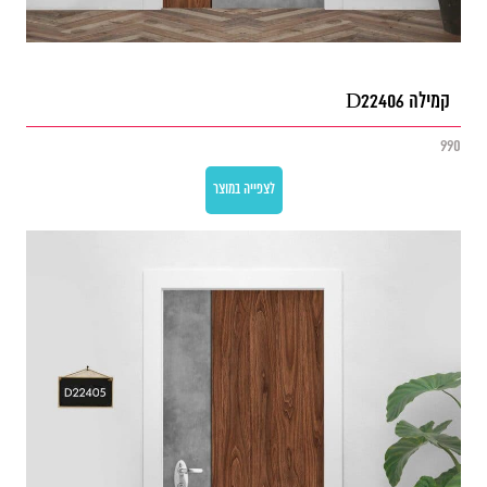
קמילה D22406
990
לצפייה במוצר