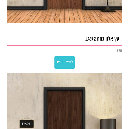
עץ אלון כהה D692
990
לצפייה במוצר