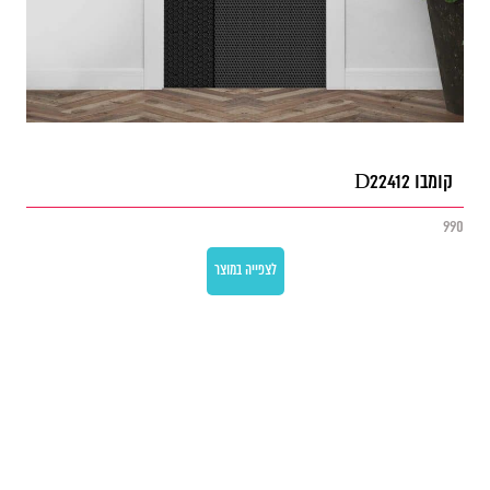
קומבו D22412
990
לצפייה במוצר