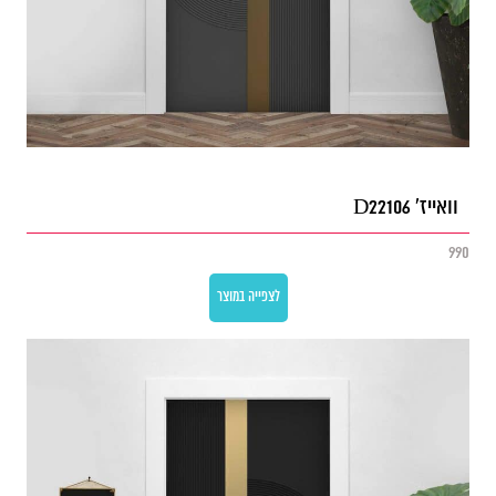
וואייז' D22106
990
לצפייה במוצר