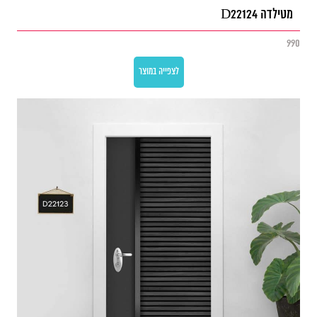
מטילדה D22124
990
לצפייה במוצר