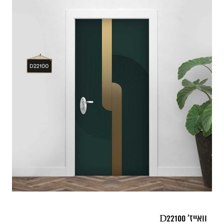
וואייז' D22100