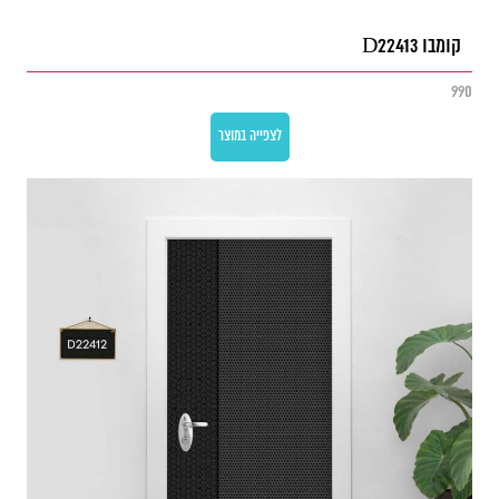
קומבו D22413
990
לצפייה במוצר