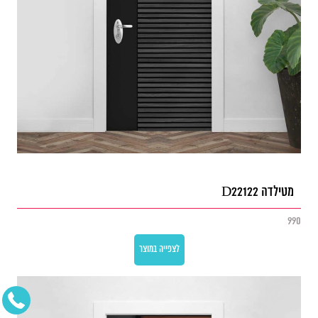
מטילדה D22122
990
לצפייה במוצר