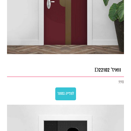
וואיז' D22102
990
לצפייה במוצר