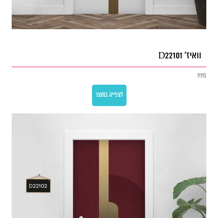
וואיז' D22101
990
לצפייה במוצר