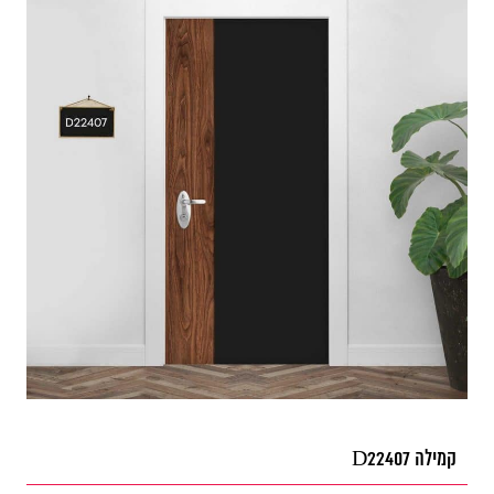
קמילה D22407