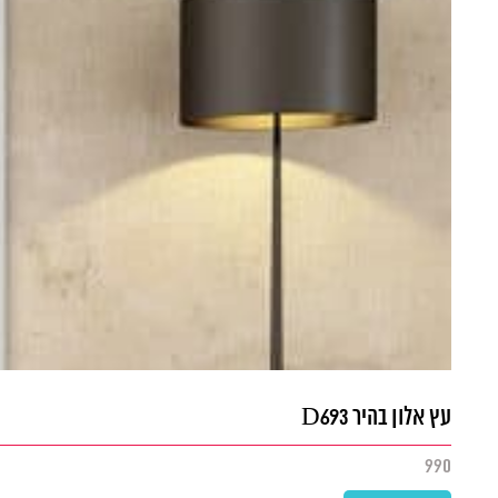
עץ אלון בהיר D693
990