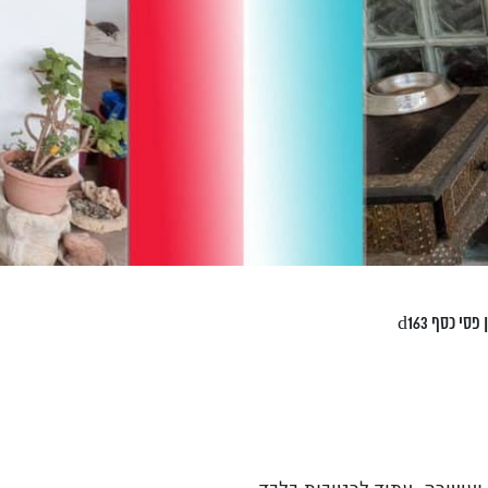
סי כסף d163