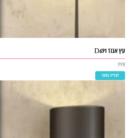
עץ אגוז D691
990
לצפייה במוצר