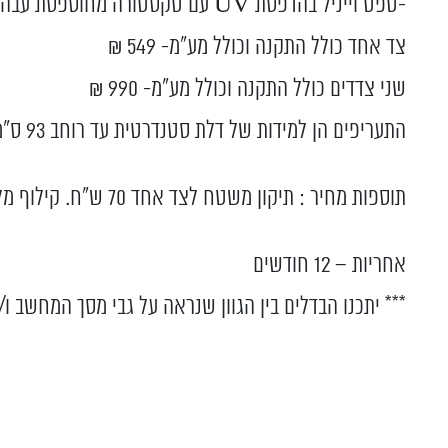
-טפט וייניל בהדפסת UV עם טקסטורה מחוספסת עבה ועשירה. עמיד לרטיבות בלבד.
צד אחד כולל התקנה וכולל מע”מ- 549 ₪
שני צדדים כולל התקנה וכולל מע”מ- 990 ₪
התעריפים הן למידות של דלת סטנדרטית עד רוחב 93 ס”מ ועד לגובה 203 ס”מ עם משטח ציפוי תקין.
תוספות מחיר : תיקון משטח לצד אחד 70 ש"ח. קילוף מלא צד אחד 180 ש"ח.
אחריות – 12 חודשים
*** יתכנו הבדלים בין הגוון שנראה על גבי מסך המחשב ו/