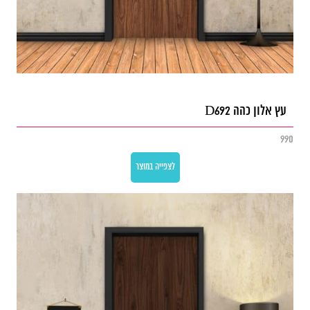
עץ אלון כהה D692
990
לצפייה במוצר