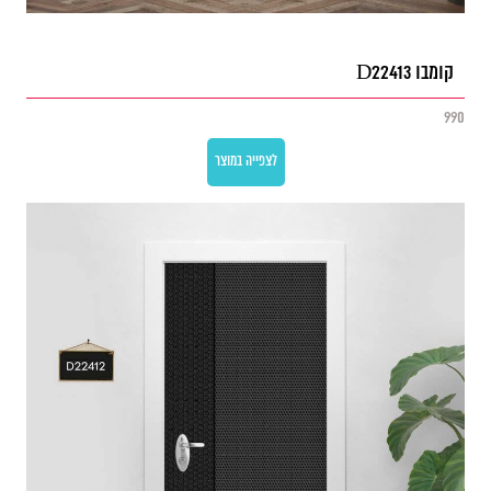
קומבו D22413
990
לצפייה במוצר