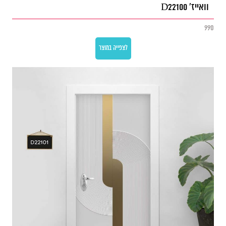
וואייז' D22100
990
לצפייה במוצר