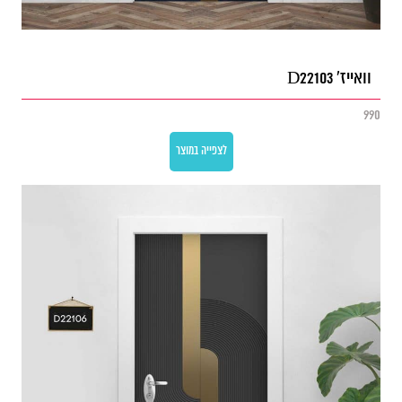
וואייז' D22103
990
לצפייה במוצר