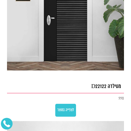
מטילדה D22122
990
לצפייה במוצר