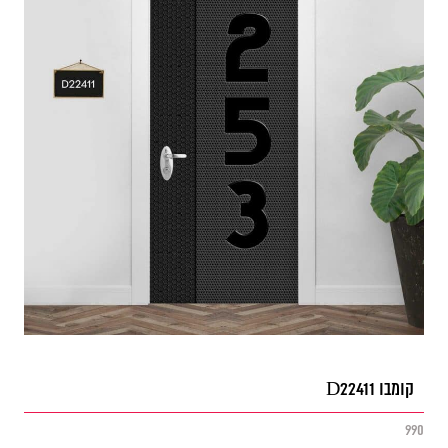
קומבו D22411
990