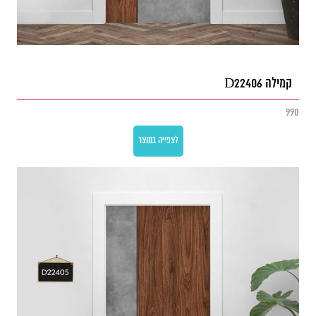
קמילה D22406
990
לצפייה במוצר