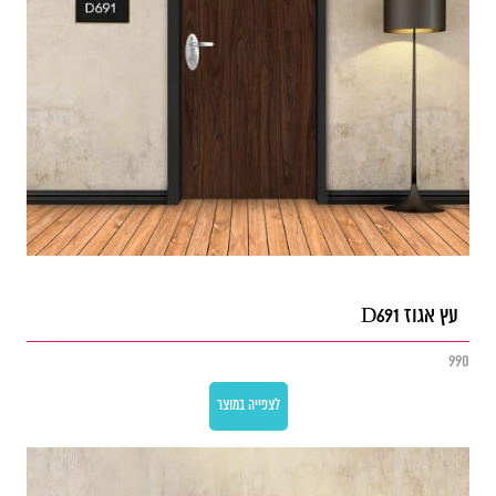
עץ אגוז D691
990
לצפייה במוצר