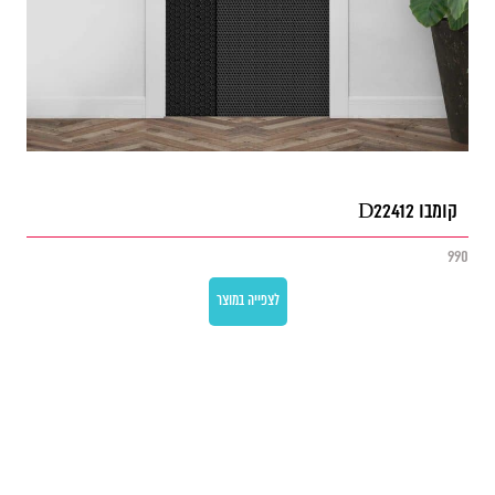
קומבו D22412
990
לצפייה במוצר