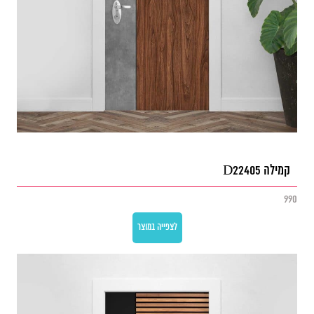
קמילה D22405
990
לצפייה במוצר