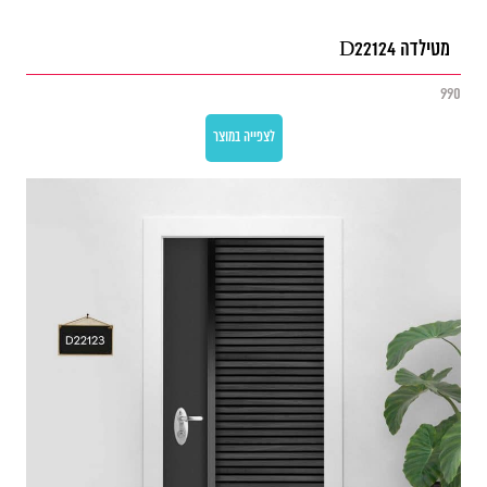
מטילדה D22124
990
לצפייה במוצר