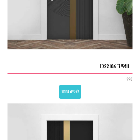
וואייז' D22106
990
לצפייה במוצר