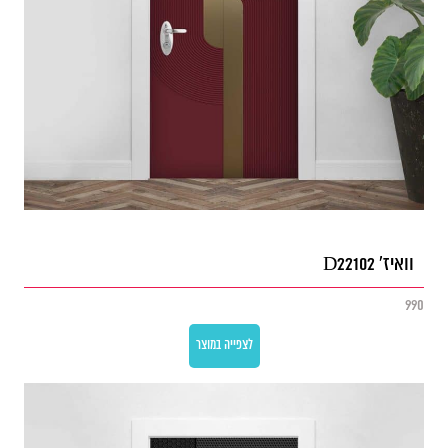
וואיז' D22102
990
לצפייה במוצר