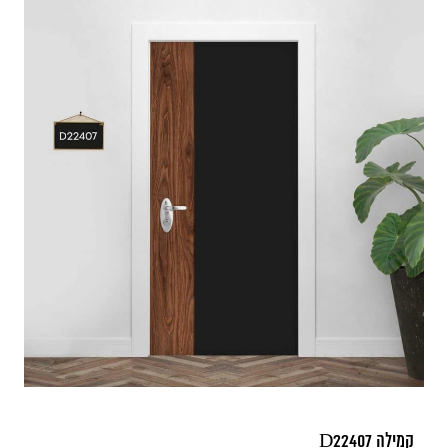
קמילה D22407