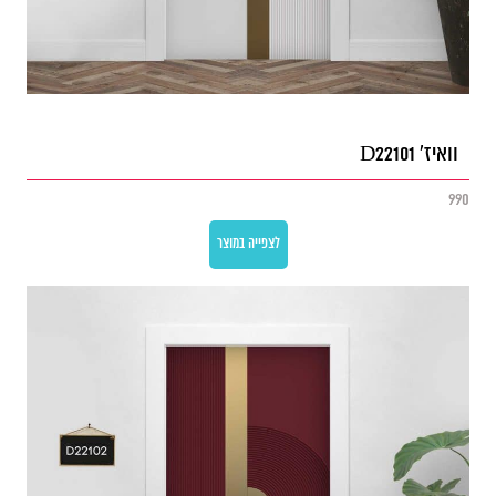
וואיז' D22101
990
לצפייה במוצר