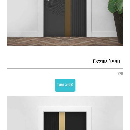
וואייז' D22106
990
לצפייה במוצר