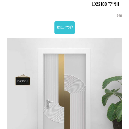
וואייז' D22100
990
לצפייה במוצר