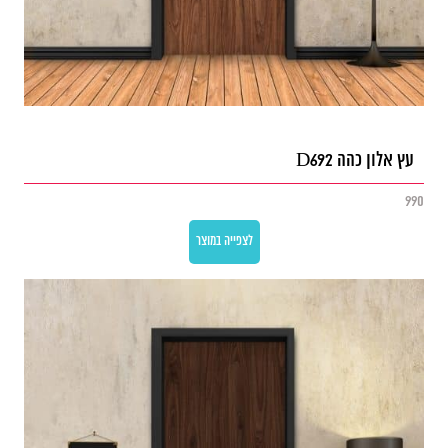
עץ אלון כהה D692
990
לצפייה במוצר