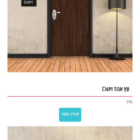
עץ אגוז D691
990
לצפייה במוצר