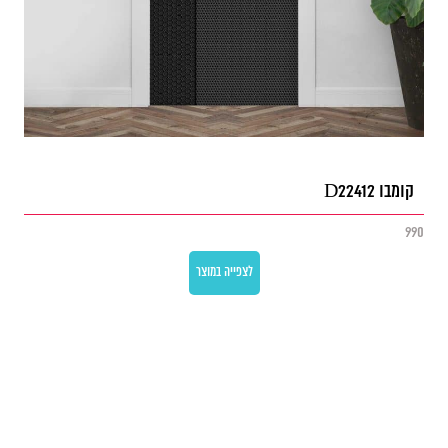
קומבו D22412
990
לצפייה במוצר