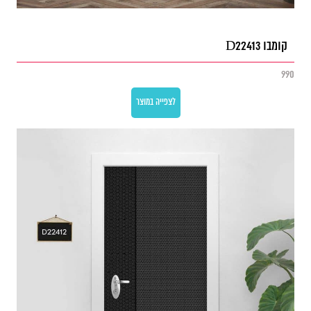
קומבו D22413
990
לצפייה במוצר