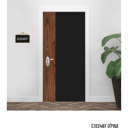
קמילה D22407