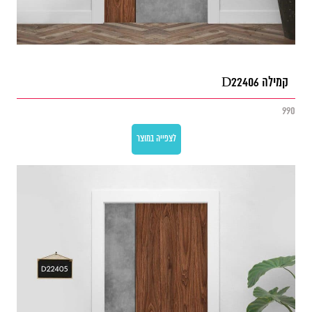
קמילה D22406
990
לצפייה במוצר