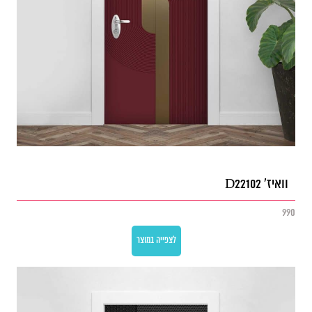
וואיז' D22102
990
לצפייה במוצר