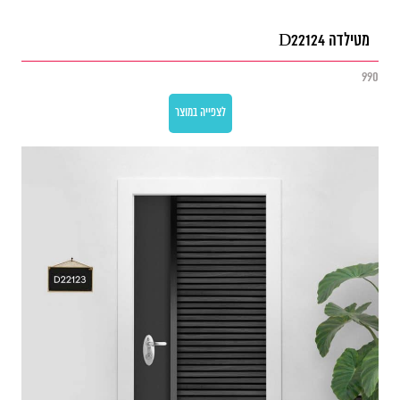
מטילדה D22124
990
לצפייה במוצר