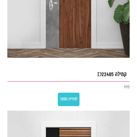
קמילה D22405
990
לצפייה במוצר