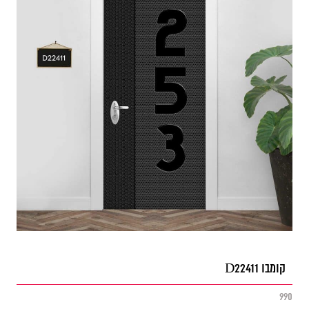
קומבו D22411
990