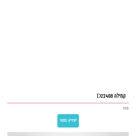
קמילה D22408
990
לצפייה במוצר