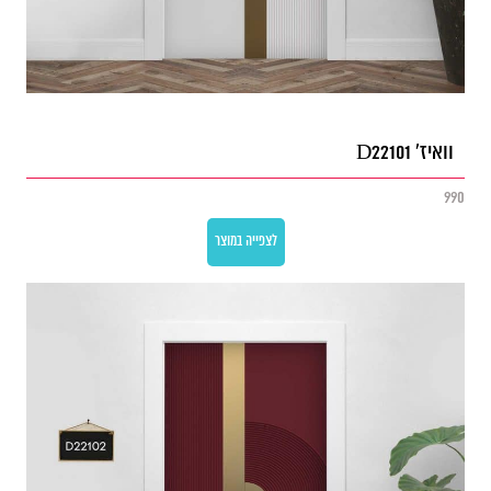
וואיז' D22101
990
לצפייה במוצר