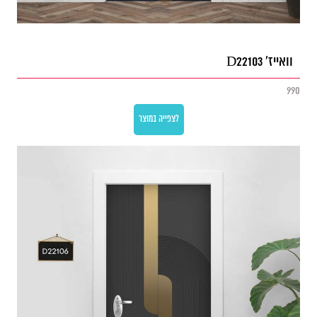
וואייז' D22103
990
לצפייה במוצר