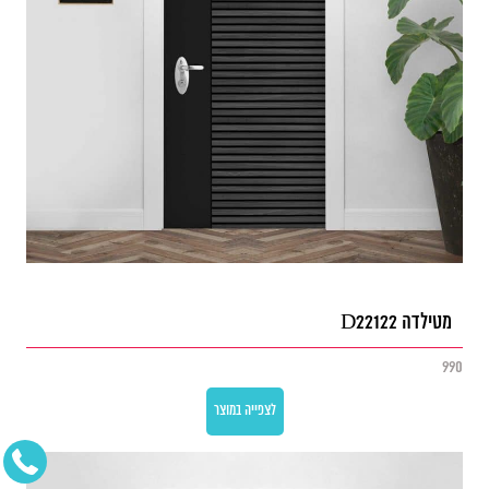
מטילדה D22122
990
לצפייה במוצר