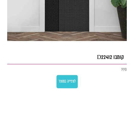
קומבו D22412
990
לצפייה במוצר