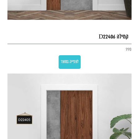
קמילה D22406
990
לצפייה במוצר