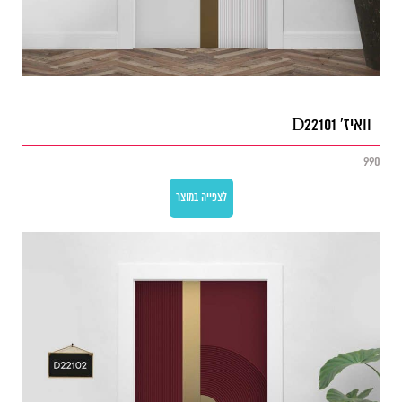
וואיז' D22101
990
לצפייה במוצר