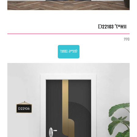
וואייז' D22103
990
לצפייה במוצר