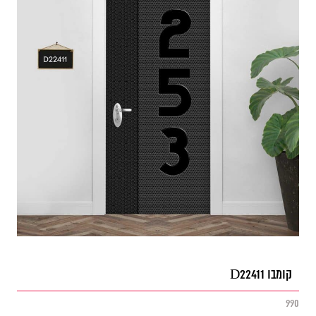
קומבו D22411
990