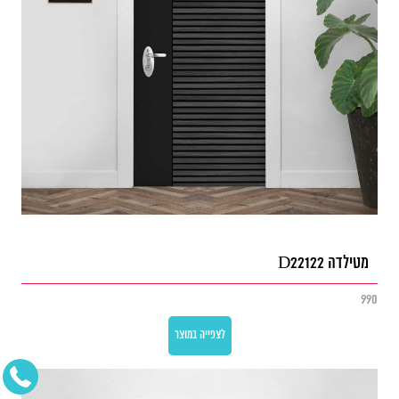
מטילדה D22122
990
לצפייה במוצר