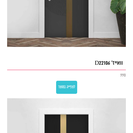
וואייז' D22106
990
לצפייה במוצר