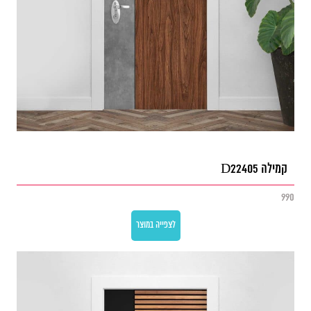
קמילה D22405
990
לצפייה במוצר