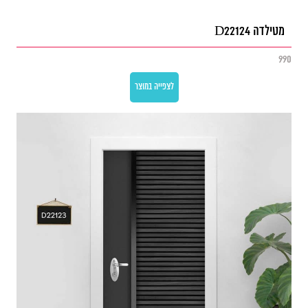
מטילדה D22124
990
לצפייה במוצר