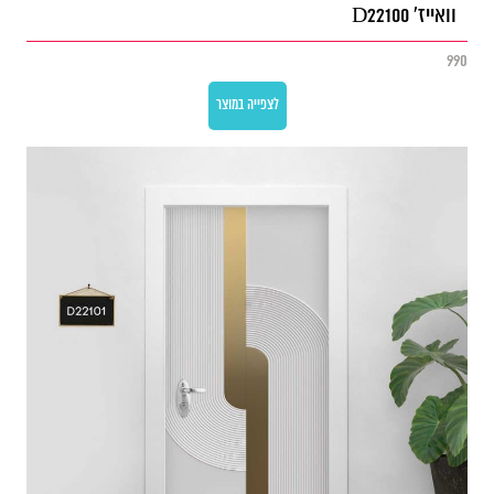
וואייז' D22100
990
לצפייה במוצר