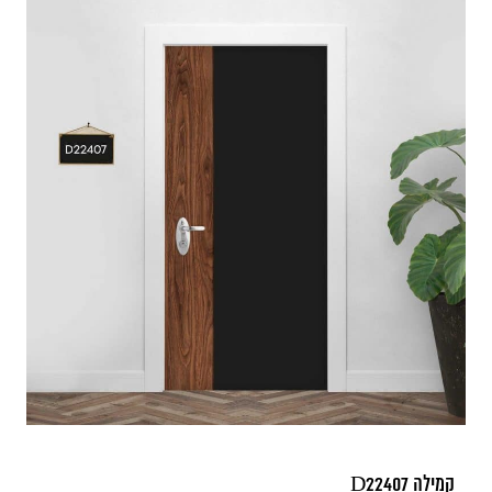
קמילה D22407