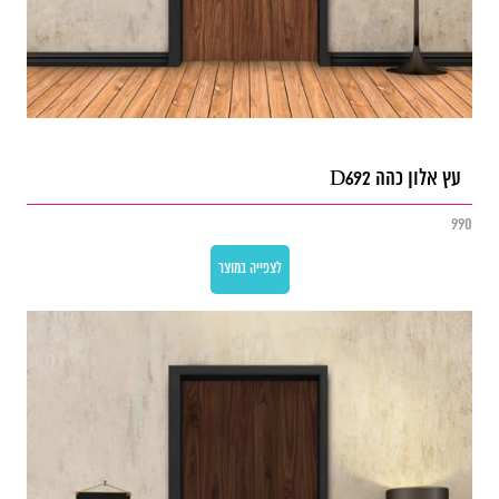
עץ אלון כהה D692
990
לצפייה במוצר