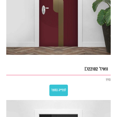
וואיז' D22102
990
לצפייה במוצר