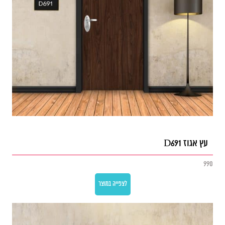
עץ אגוז D691
990
לצפייה במוצר