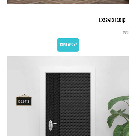
קומבו D22413
990
לצפייה במוצר