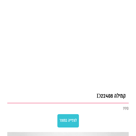
קמילה D22408
990
לצפייה במוצר