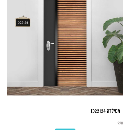
מטילדה D22124
990