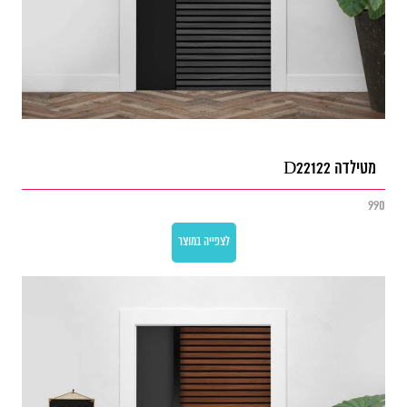
מטילדה D22122
990
לצפייה במוצר