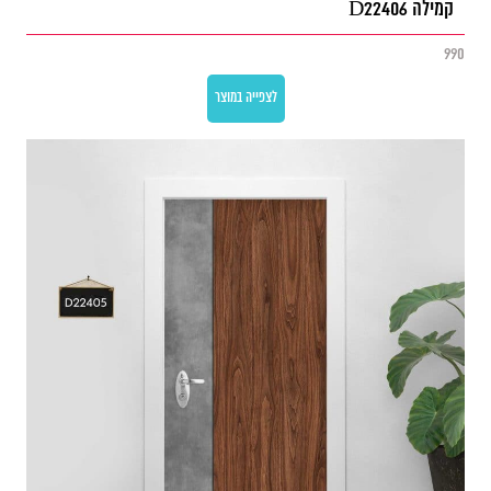
קמילה D22406
990
לצפייה במוצר