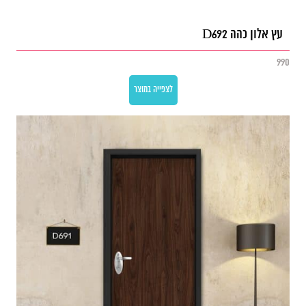
עץ אלון כהה D692
990
לצפייה במוצר