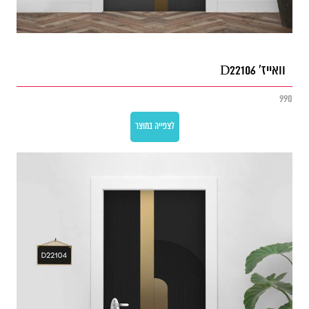
וואייז' D22106
990
לצפייה במוצר