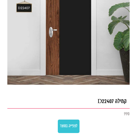
קמילה D22407
990
לצפייה במוצר