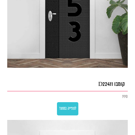
קומבו D22411
990
לצפייה במוצר