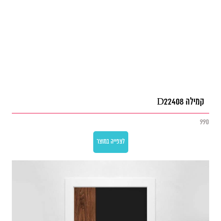
קמילה D22408
990
לצפייה במוצר