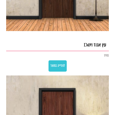
עץ אגוז D691
990
לצפייה במוצר