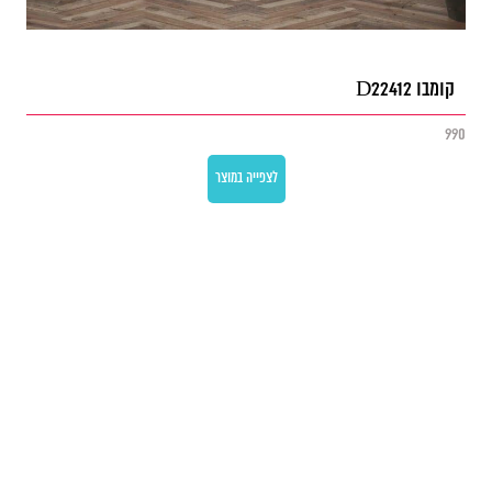
קומבו D22412
990
לצפייה במוצר