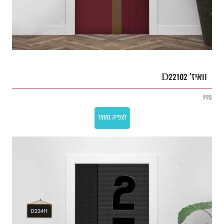
וואיז' D22102
990
לצפייה במוצר