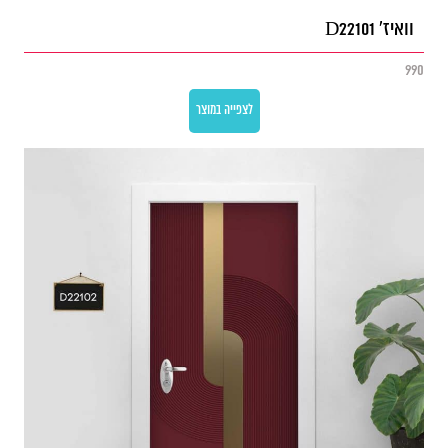
וואיז' D22101
990
לצפייה במוצר