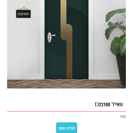
וואייז' D22100
990
לצפייה במוצר