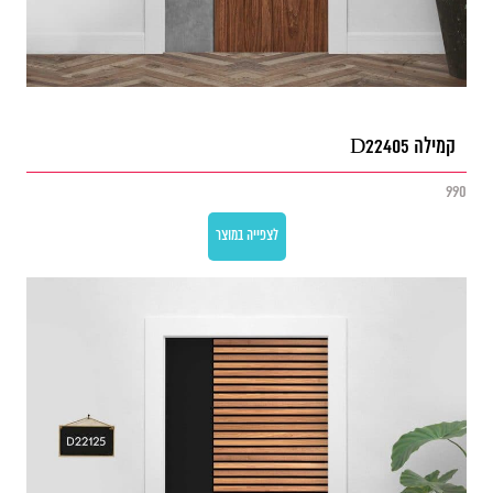
קמילה D22405
990
לצפייה במוצר