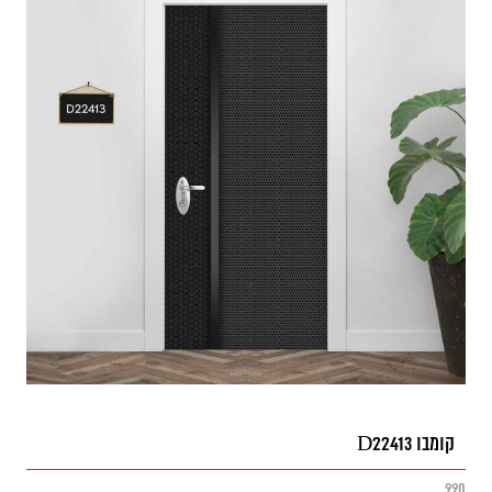
קומבו D22413
990