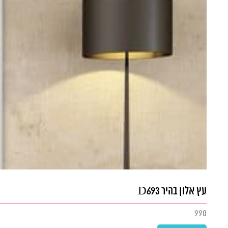
עץ אלון בהיר D693
990