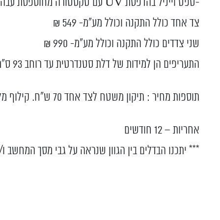
-טפט וייניל בהדפסת UV עם טקסטורה מחוספסת עבה ועשירה. עמיד לרטיבות בלבד.
צד אחד כולל התקנה וכולל מע”מ- 549 ₪
שני צדדים כולל התקנה וכולל מע”מ- 990 ₪
התעריפים הן למידות של דלת סטנדרטית עד רוחב 93 ס”מ ועד לגובה 203 ס”מ עם משטח ציפוי תקין.
תוספות מחיר : תיקון משטח לצד אחד 70 ש"ח. קילוף מלא צד אחד 180 ש"ח.
אחריות – 12 חודשים
*** יתכנו הבדלים בין הגוון שנראה על גבי מסך המחשב ו/