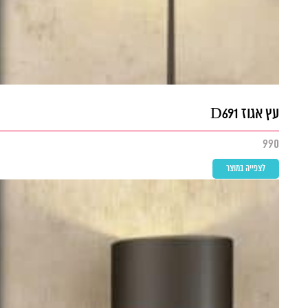
עץ אגוז D691
990
לצפייה במוצר