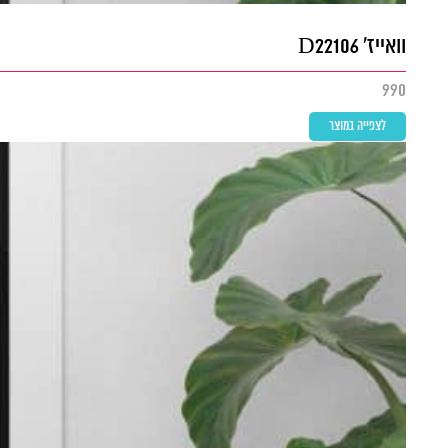
וואייז' D22106
990
לצפייה במוצר