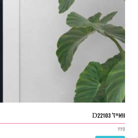
וואייז' D22103
990