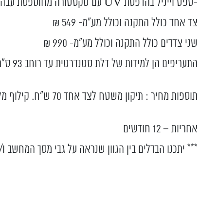
-טפט וייניל בהדפסת UV עם טקסטורה מחוספסת עבה ועשירה. עמיד לרטיבות בלבד.
צד אחד כולל התקנה וכולל מע”מ- 549 ₪
שני צדדים כולל התקנה וכולל מע”מ- 990 ₪
התעריפים הן למידות של דלת סטנדרטית עד רוחב 93 ס”מ ועד לגובה 203 ס”מ עם משטח ציפוי תקין.
תוספות מחיר : תיקון משטח לצד אחד 70 ש"ח. קילוף מלא צד אחד 180 ש"ח.
אחריות – 12 חודשים
*** יתכנו הבדלים בין הגוון שנראה על גבי מסך המחשב ו/