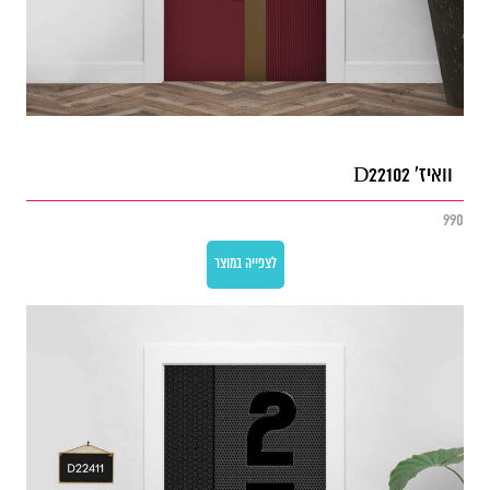
וואיז' D22102
990
לצפייה במוצר