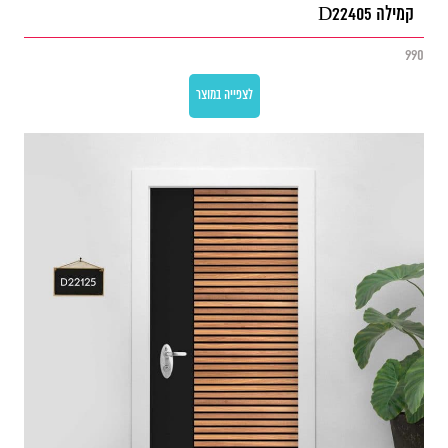
קמילה D22405
990
לצפייה במוצר