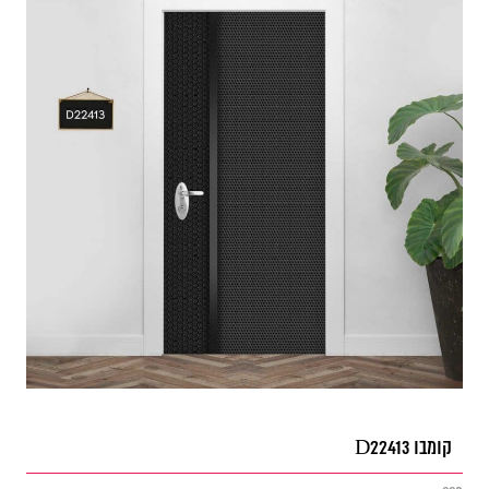
קומבו D22413