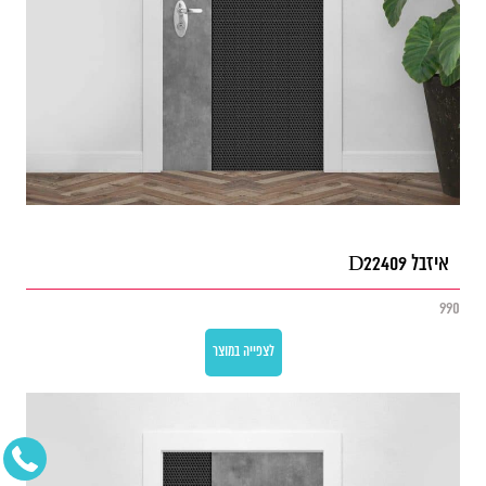
איזבל D22409
990
לצפייה במוצר