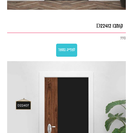
קומבו D22412
990
לצפייה במוצר