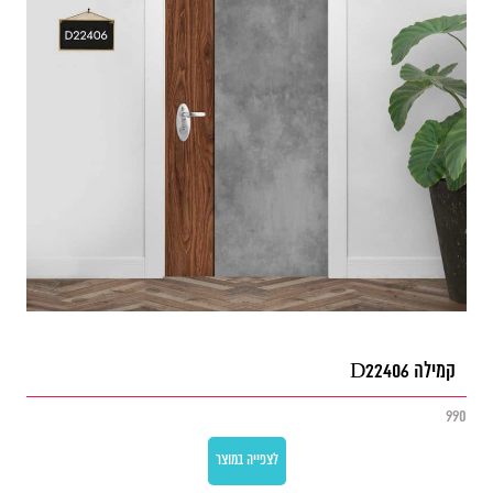
קמילה D22406
990
לצפייה במוצר