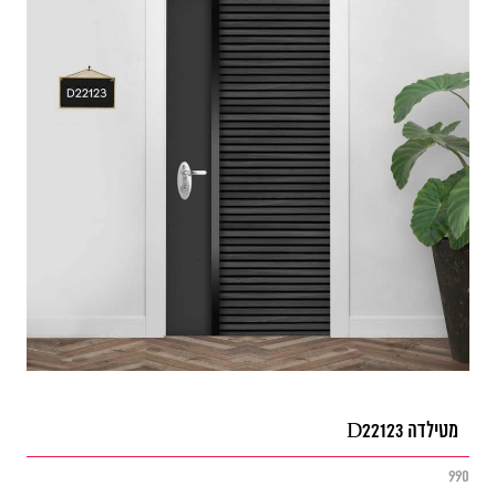
מטילדה D22123
990