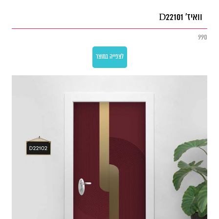
וואיז' D22101
990
לצפייה במוצר