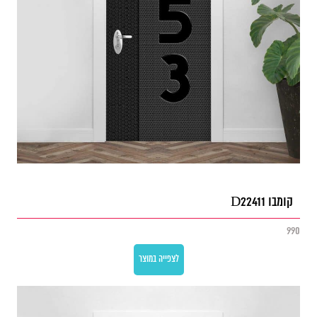
קומבו D22411
990
לצפייה במוצר