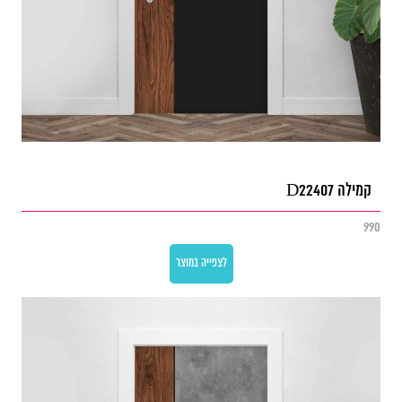
קמילה D22407
990
לצפייה במוצר