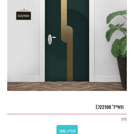
וואייז' D22100
990
לצפייה במוצר