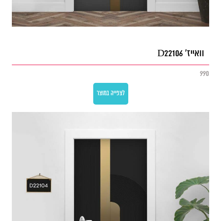
וואייז' D22106
990
לצפייה במוצר