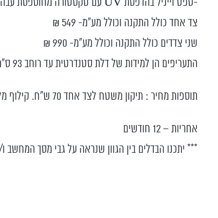
-טפט וייניל בהדפסת UV עם טקסטורה מחוספסת עבה ועשירה. עמיד לרטיבות בלבד.
צד אחד כולל התקנה וכולל מע”מ- 549 ₪
שני צדדים כולל התקנה וכולל מע”מ- 990 ₪
התעריפים הן למידות של דלת סטנדרטית עד רוחב 93 ס”מ ועד לגובה 203 ס”מ עם משטח ציפוי תקין.
תוספות מחיר : תיקון משטח לצד אחד 70 ש"ח. קילוף מלא צד אחד 180 ש"ח.
אחריות – 12 חודשים
*** יתכנו הבדלים בין הגוון שנראה על גבי מסך המחשב ו/