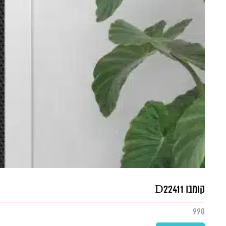
קומבו D22411
990