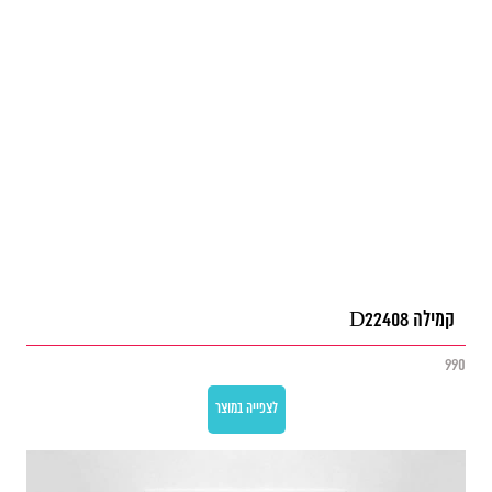
קמילה D22408
990
לצפייה במוצר