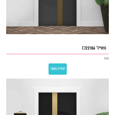
וואייז' D22106
990
לצפייה במוצר