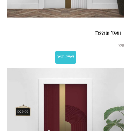
וואיז' D22101
990
לצפייה במוצר