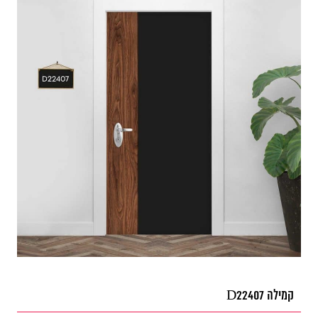
קמילה D22407