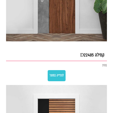
קמילה D22405
990
לצפייה במוצר