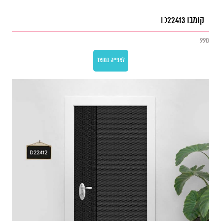
קומבו D22413
990
לצפייה במוצר