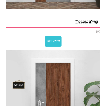
קמילה D22406
990
לצפייה במוצר