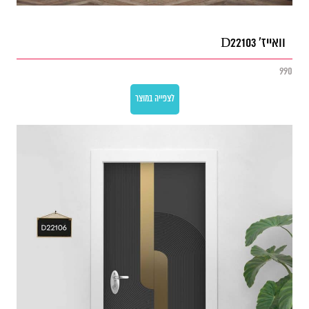
וואייז' D22103
990
לצפייה במוצר