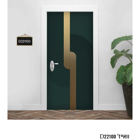
וואייז' D22100