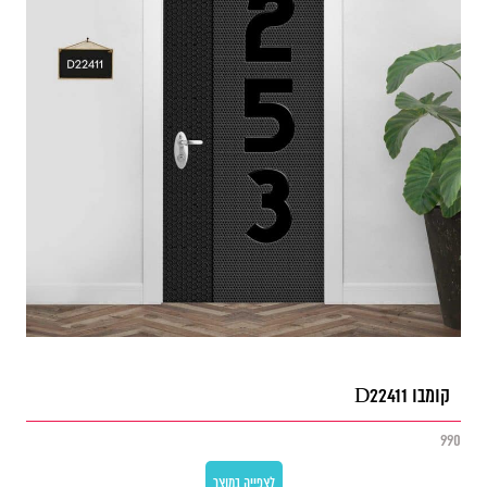
קומבו D22411
990
לצפייה במוצר