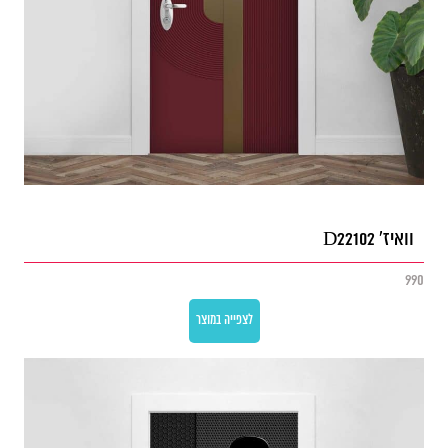
וואיז' D22102
990
לצפייה במוצר