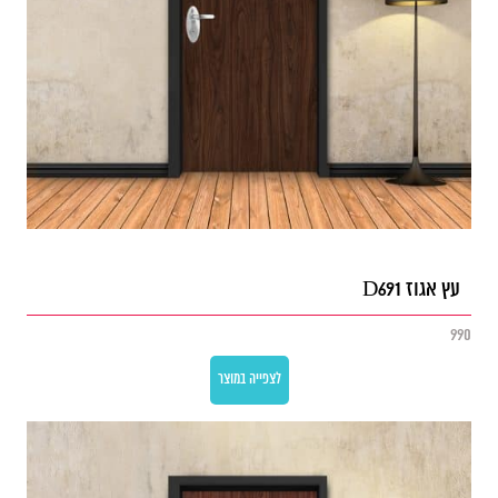
עץ אגוז D691
990
לצפייה במוצר