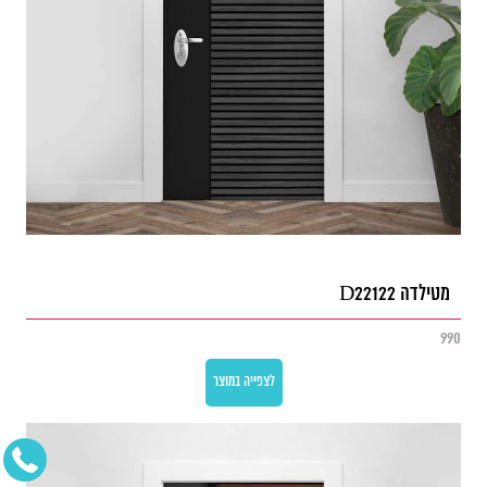
מטילדה D22122
990
לצפייה במוצר