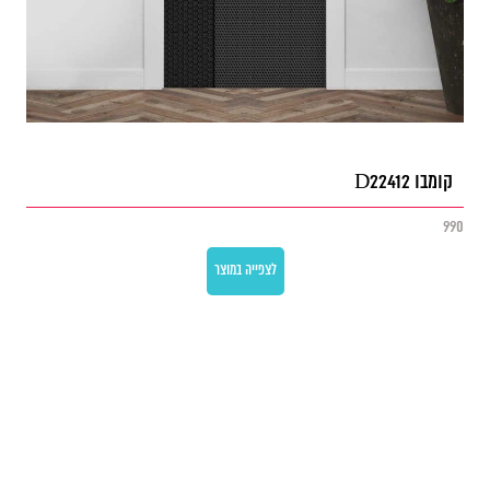
קומבו D22412
990
לצפייה במוצר