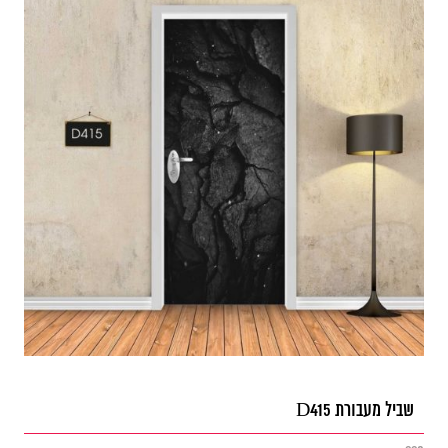
שביל מעבורת D415