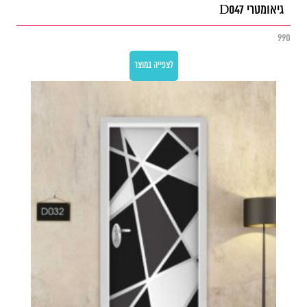
גיאומטרי D047
990
לצפייה במוצר