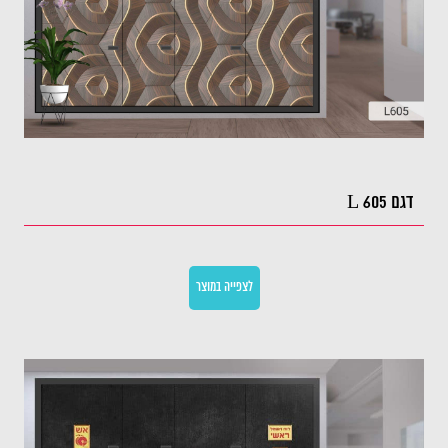
דגם L 605
לצפייה במוצר