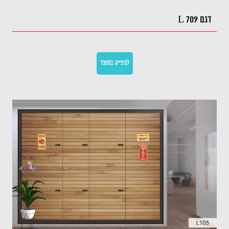
דגם L 709
לצפייה במוצר