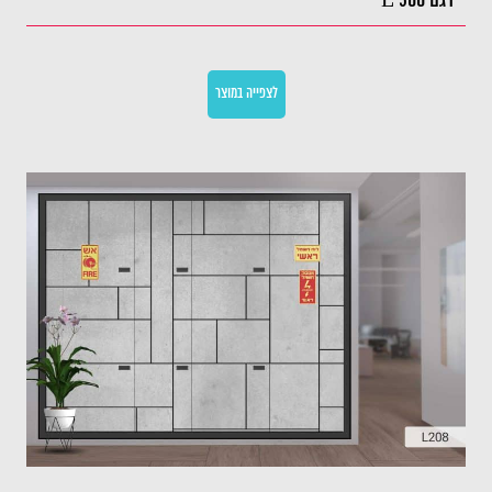
דגם L 500
לצפייה במוצר