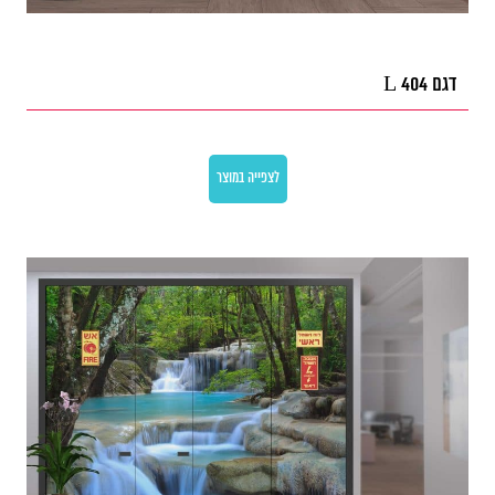
דגם L 404
לצפייה במוצר