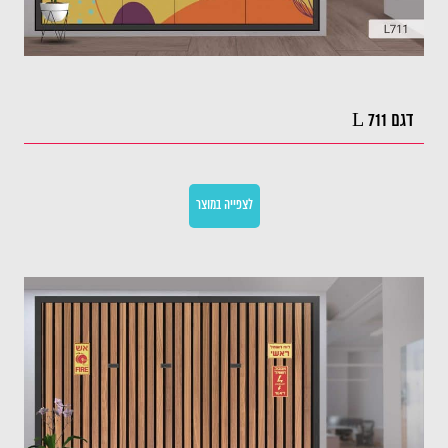
דגם L 711
לצפייה במוצר