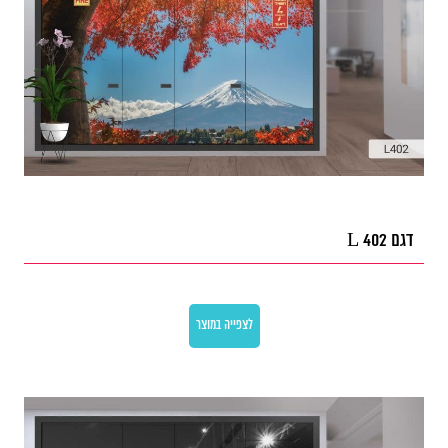
דגם L 402
לצפייה במוצר