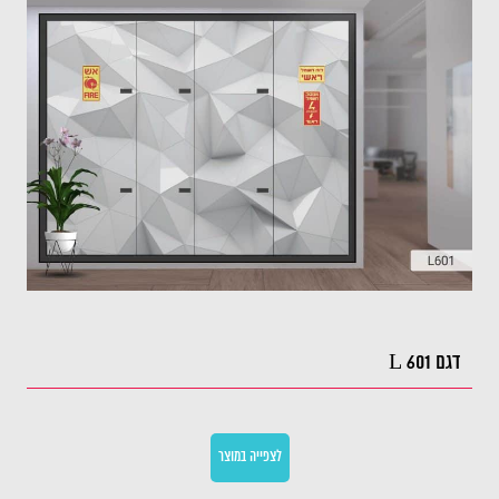
דגם L 601
לצפייה במוצר