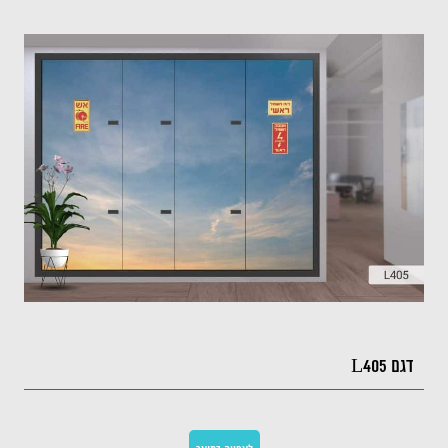
דגם L405