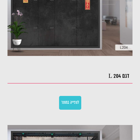
דגם L 204
לצפייה במוצר