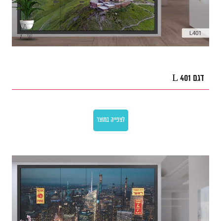
דגם L 401
לצפייה במוצר