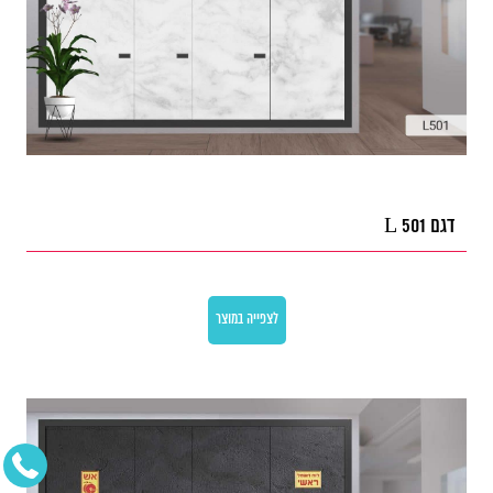
דגם L 501
לצפייה במוצר