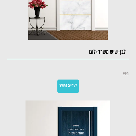
לבן-שיש משרד+לוגו
990
לצפייה במוצר