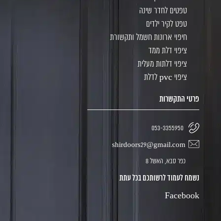
טפטים לחדר שינה
טפט לקיר ילדים
חיפוי ארונות חשמל ותקשורת
ציפוי דלת ממד
ציפוי דלתות מעלית
ציפוי pvc לדלת
פרטי התקשרות
053-3355950
shirdoors29@gmail.com
כפר סבא, האשל 8
נשמח לעמוד לרשותכם בכל עתת
Facebook