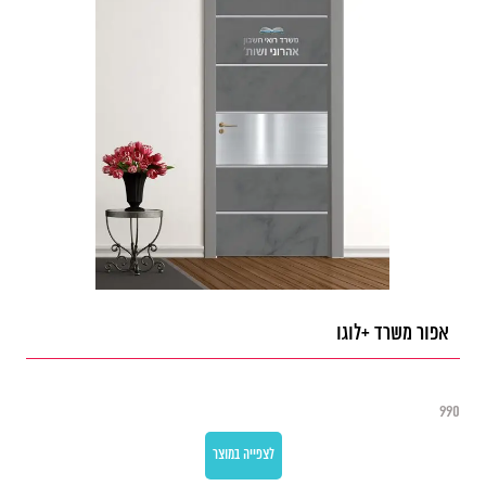
אפור משרד +לוגו
990
לצפייה במוצר