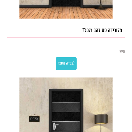
פלורידה פס זהב D071
990
לצפייה במוצר