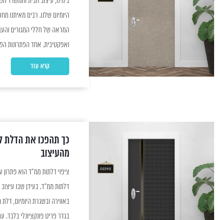
בימינו, עיצוב הבית והמשרד ה
היומיום שלנו. רבים מאיתנו מ
המראה של חללי המגורים והעב
ואפקטיבית. אחד הפתרונות הפופ
ציפוי דלתות, המאפשר חידוש ו
קרא עוד
טומן בחובו יתרונות רבים, ההופכי
כך תהפכו את הדלת ל
מהעיצוב
ציפוי דלתות ממ"ד הוא פתרון עי
דלתות ממ"ד. בעידן שבו עיצוב 
באווירה ובשגרת היומיום, דלת
בגדר פריט פונקציונלי בלבד. עם