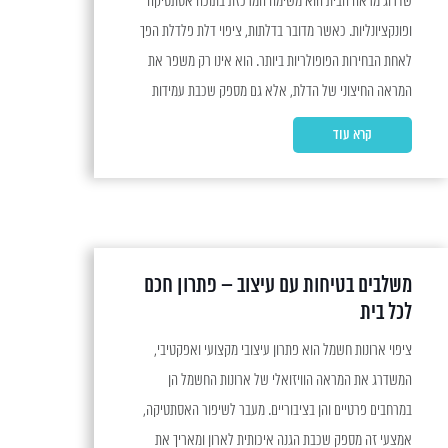
שדרוג מראה הבית הוא משימה המרכזת בתוכה אסתטיקה
ופונקציונליות. כאשר מדובר בדלתות, ציפוי דלת פלדלת הפך
לאחת הבחירות הפופולריות ביותר. הוא אינו רק משפר את
המראה החיצוני של הדלת, אלא גם מספק שכבת עמידות
נוספת לאורך זמן. בין אם מדובר בשדרוג דלתות ישנות או
קרא עוד
בהתאמת עיצוב מודרני לבית חדש, ציפוי...
משלבים בטיחות עם עיצוב – פתרון חכם
לכל בית
ציפוי ארונות חשמל הוא פתרון עיצובי מקצועי ואפקטיבי,
המשדרג את המראה הוויזואלי של ארונות החשמל הן
במרחבים פרטיים והן בציבוריים. מעבר לשיפור האסתטיקה,
אמצעי זה מספק שכבת הגנה איכותית לארון ומאריך את