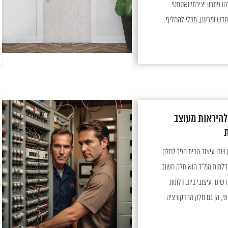
ו פתרון יצירתי ואסתטי
ש ומרענן, מבלי להחליף
את הדלת עצמה. יתרונות חיפוי דלתות ישנם יתרונות רבים
, מדובר בפתרון חסכוני
ות מבלי...
להיראות מעוצב
ת
בימינו, בעידן שבו עיצוב הבית הפך לחלק
י דלתות ממ"ד הוא חלק חשוב
שינוי עיצובי בית. דלתות
י, הן גם חלק מהדקורציה
הביתית. מדוע לבחור בציפוי לדלת ממ"ד? דלתות ממ"ד בדרך