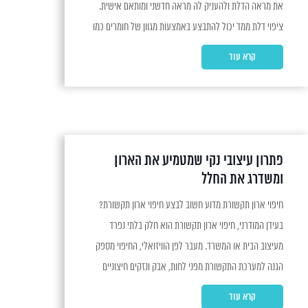
את מראה הדלת ולהעניק לה מראה חדשני ומותאם אישית.
ציפוי דלת ממד יכול להתבצע באמצעות מגוון של חומרים כמו
טפט עמיד או מגנט, בשלל צבעים וסגנונות. יתרונות ציפוי
קרא עוד
דלת ממד ישנם מספר יתרונות בולטים...
פתרון עיצובי נקי שמטמיע את הארון
ומשדרג את החלל
חיפוי ארון תקשורת מדוע חשוב לבצע חיפוי ארון תקשורת?
בעידן המודרני, חיפוי ארון תקשורת הוא חלק בלתי נפרד
מעיצוב הבית או המשרד. מעבר לפן הוויזואלי, החיפוי מספק
הגנה למערכת התקשורת מפני לחות, אבק ונזקים חיצוניים
אחרים. ארון תקשורת הוא המקום שבו מתרכזים כל כבלי
קרא עוד