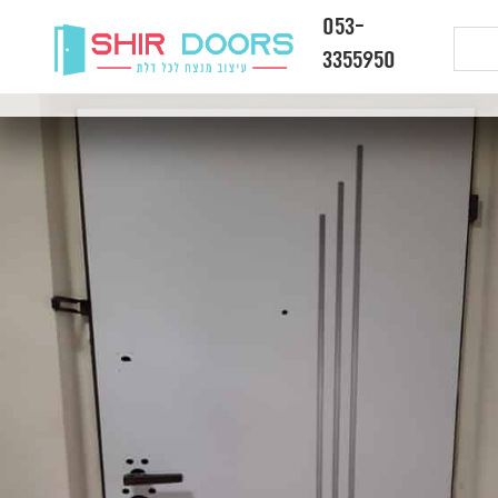
053-
3355950