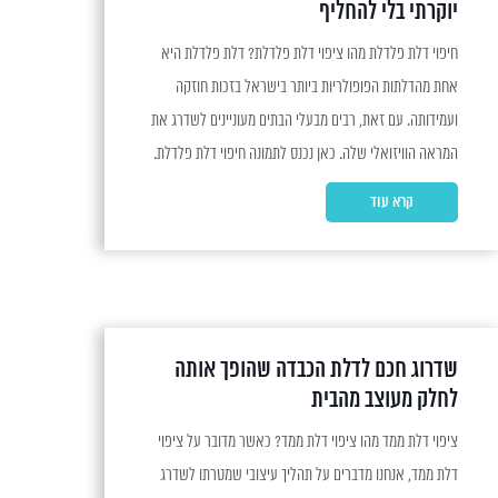
יוקרתי בלי להחליף
חיפוי דלת פלדלת מהו ציפוי דלת פלדלת? דלת פלדלת היא
אחת מהדלתות הפופולריות ביותר בישראל בזכות חוזקה
ועמידותה. עם זאת, רבים מבעלי הבתים מעוניינים לשדרג את
המראה הוויזואלי שלה. כאן נכנס לתמונה חיפוי דלת פלדלת.
חיפוי זה מאפשר לשדרג את המראה החיצוני של הדלת
קרא עוד
בקלות ובעלות נמוכה יחסית. יתרונות חיפוי הדלת חיפוי דלת
פלדלת...
שדרוג חכם לדלת הכבדה שהופך אותה
לחלק מעוצב מהבית
ציפוי דלת ממד מהו ציפוי דלת ממד? כאשר מדובר על ציפוי
דלת ממד, אנחנו מדברים על תהליך עיצובי שמטרתו לשדרג