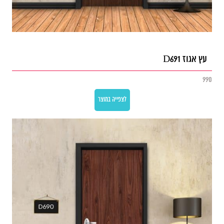
עץ אגוז D691
990
לצפייה במוצר