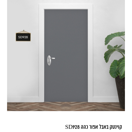
קוינטק באבל אפור כהה SD928