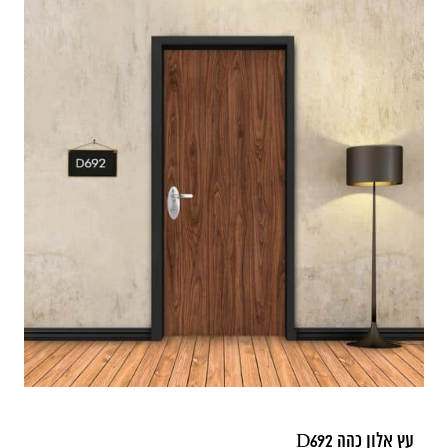
עץ אלון כהה D692