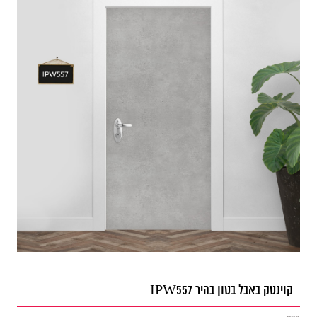
קוינטק באבל בטון בהיר IPW557