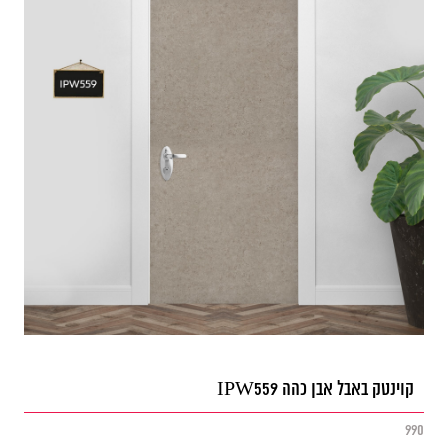
קוינטק באבל אבן כהה IPW559
990