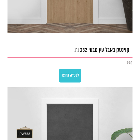
קוינטק באבל עץ טבעי IT232
990
לצפייה במוצר