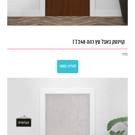
קוינטק באבל עץ כהה IT248
990
לצפייה במוצר